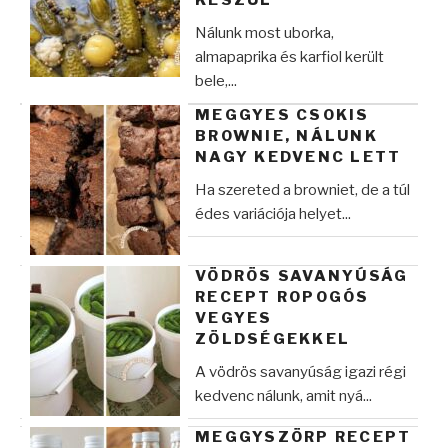
Nálunk most uborka,
almapaprika és karfiol került
bele,...
MEGGYES CSOKIS
BROWNIE, NÁLUNK
NAGY KEDVENC LETT
Ha szereted a browniet, de a túl
édes variációja helyet...
VÖDRÖS SAVANYÚSÁG
RECEPT ROPOGÓS
VEGYES
ZÖLDSÉGEKKEL
A vödrös savanyúság igazi régi
kedvenc nálunk, amit nyá...
MEGGYSZÖRP RECEPT