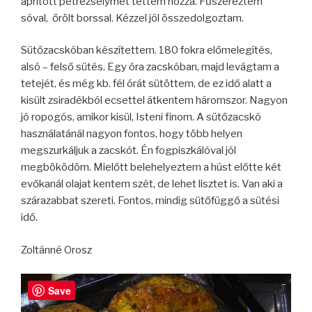
aprított petrezselymet tettem hozzá. Fűszereztem
sóval, őrölt borssal. Kézzel jól összedolgoztam.
Sütőzacskóban készítettem. 180 fokra előmelegítés,
alsó – felső sütés. Egy óra zacskóban, majd levágtam a
tetejét, és még kb. fél órát sütöttem, de ez idő alatt a
kisült zsiradékból ecsettel átkentem háromszor. Nagyon
jó ropogós, amikor kisül, Isteni finom. A sütőzacskó
használatánál nagyon fontos, hogy több helyen
megszurkáljuk a zacskót. Én fogpiszkálóval jól
megböködöm. Mielőtt belehelyeztem a húst előtte két
evőkanál olajat kentem szét, de lehet lisztet is. Van aki a
szárazabbat szereti. Fontos, mindig sütőfüggő a sütési
idő.
Zoltánné Orosz
Save