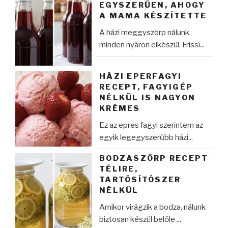
EGYSZERŰEN, AHOGY
A MAMA KÉSZÍTETTE
A házi meggyszörp nálunk
minden nyáron elkészül. Frissí...
HÁZI EPERFAGYI
RECEPT, FAGYIGÉP
NÉLKÜL IS NAGYON
KRÉMES
Ez az epres fagyi szerintem az
egyik legegyszerűbb házi...
BODZASZÖRP RECEPT
TÉLIRE,
TARTÓSÍTÓSZER
NÉLKÜL
Amikor virágzik a bodza, nálunk
biztosan készül belőle ...