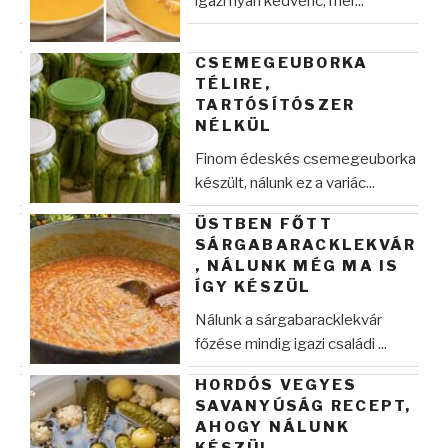
igazi nyári kedvenc, mer...
CSEMEGEUBORKA
TÉLIRE,
TARTÓSÍTÓSZER
NÉLKÜL
Finom édeskés csemegeuborka
készült, nálunk ez a variác...
ÜSTBEN FŐTT
SÁRGABARACKLEKVÁR
, NÁLUNK MÉG MA IS
ÍGY KÉSZÜL
Nálunk a sárgabaracklekvár
főzése mindig igazi családi ...
HORDÓS VEGYES
SAVANYÚSÁG RECEPT,
AHOGY NÁLUNK
KÉSZÜL