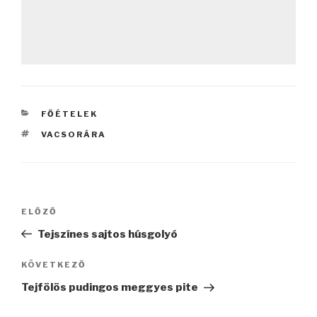
KATEGÓRIÁK
FŐÉTELEK
CÍMKÉK
VACSORÁRA
Bejegyzés
Korábbi
ELŐZŐ
navigáció
bejegyzés
Tejszínes sajtos húsgolyó
Következő
KÖVETKEZŐ
bejegyzés
Tejfölös pudingos meggyes pite