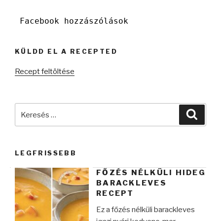
Facebook hozzászólások
KÜLDD EL A RECEPTED
Recept feltöltése
Keresés
Keres
a
következő
kifejezésre:
LEGFRISSEBB
FŐZÉS NÉLKÜLI HIDEG
BARACKLEVES
RECEPT
Ez a főzés nélküli barackleves