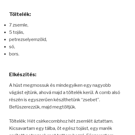
Töltelék:
7 zsemle,
5 tojás,
petrezselyemzöld,
só,
bors.
Elkészítés:
A húst megmossuk és mindegyiken egy nagyobb
vágást ejtünk, ahová majd a töltelék kerül. A comb alsó
részén is egyszerűen készíthetünk “zsebet”.
Befűszerezzük, majd megtöltjük.
Töltelék: Hét csirkecombhoz hét zsemlét áztattam.
Kicsavartam egy tálba, öt egész tojást, egy marék