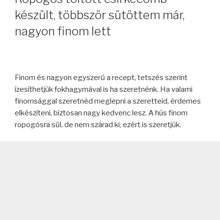
készült, többször sütöttem már,
nagyon finom lett
Finom és nagyon egyszerű a recept, tetszés szerint
ízesíthetjük fokhagymával is ha szeretnénk. Ha valami
finomsággal szeretnéd meglepni a szeretteid, érdemes
elkészíteni, biztosan nagy kedvenc lesz. A hús finom
ropogósra sűl, de nem szárad ki, ezért is szeretjük.