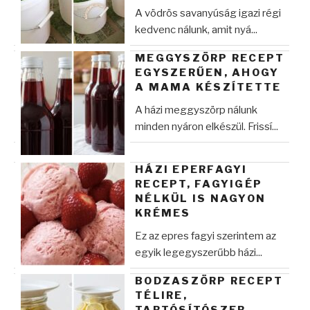
A vödrös savanyúság igazi régi
kedvenc nálunk, amit nyá...
MEGGYSZÖRP RECEPT
EGYSZERŰEN, AHOGY
A MAMA KÉSZÍTETTE
A házi meggyszörp nálunk
minden nyáron elkészül. Frissí...
HÁZI EPERFAGYI
RECEPT, FAGYIGÉP
NÉLKÜL IS NAGYON
KRÉMES
Ez az epres fagyi szerintem az
egyik legegyszerűbb házi...
BODZASZÖRP RECEPT
TÉLIRE,
TARTÓSÍTÓSZER