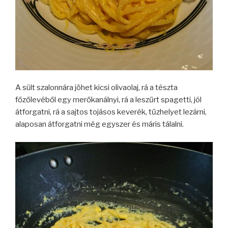
A sült szalonnára jöhet kicsi olivaolaj, rá a tészta
főzőlevéből egy merőkanálnyi, rá a leszűrt spagetti, jól
átforgatni, rá a sajtos tojásos keverék, tűzhelyet lezárni,
alaposan átforgatni még egyszer és máris tálalni.