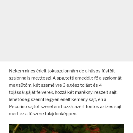
Nekem nincs érlelt tokaszalonnám de a húsos füstölt
szalonna is megteszi. A spagetti ameddig fő a szalonnát
megsütöm, két személyre 3 egész tojást és 4
tojássárgáját felverek, hozzá két maréknyi reszelt sajt,
lehetőség szerint legyen érlelt kemény sajt, én a
Pecorino sajtot szeretem hozzá, azért fontos az ízes sajt
mert ez a fűszere tulajdonképpen.