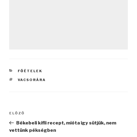
KATEGÓRIÁK
FŐÉTELEK
CÍMKÉK
VACSORÁRA
Bejegyzés
Korábbi
ELŐZŐ
navigáció
bejegyzés
Békebeli kifli recept, mióta így sütjük, nem
vettünk pékségben