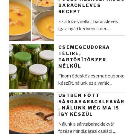
BARACKLEVES
RECEPT
Ez a főzés nélküli barackleves
igazi nyári kedvenc, mer...
CSEMEGEUBORKA
TÉLIRE,
TARTÓSÍTÓSZER
NÉLKÜL
Finom édeskés csemegeuborka
készült, nálunk ez a variác...
ÜSTBEN FŐTT
SÁRGABARACKLEKVÁR
, NÁLUNK MÉG MA IS
ÍGY KÉSZÜL
Nálunk a sárgabaracklekvár
főzése mindig igazi családi ...