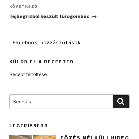
Következő
KÖVETKEZŐ
bejegyzés
Tejbegrízből készült túrógombóc
Facebook hozzászólások
KÜLDD EL A RECEPTED
Recept feltöltése
Keresés
Keres
a
következő
kifejezésre:
LEGFRISSEBB
FŐZÉS NÉLKÜLI HIDEG