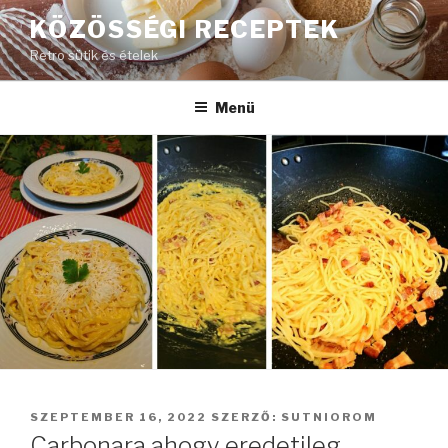
Tartalomhoz
KÖZÖSSÉGI RECEPTEK
Retro sütik és ételek
Menü
BEKÜLDVE:
SZEPTEMBER 16, 2022
SZERZŐ:
SUTNIOROM
Carbonara ahogy eredetileg