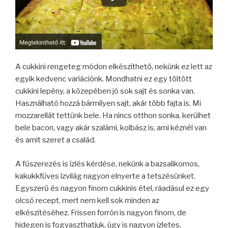
A cukkini rengeteg módon elkészíthető, nekünk ez lett az
egyik kedvenc variációnk. Mondhatni ez egy töltött
cukkini lepény, a közepében jó sok sajt és sonka van.
Használható hozzá bármilyen sajt, akár több fajta is. Mi
mozzarellát tettünk bele. Ha nincs otthon sonka, kerülhet
bele bacon, vagy akár szalámi, kolbász is, ami kéznél van
és amit szeret a család.
A fűszerezés is ízlés kérdése, nekünk a bazsalikomos,
kakukkfüves ízvilág nagyon elnyerte a tetszésünket.
Egyszerű és nagyon finom cukkinis étel, ráadásul ez egy
olcsó recept, mert nem kell sok minden az
elkészítéséhez. Frissen forrón is nagyon finom, de
hidegen is fogyaszthatjuk, úgy is nagyon ízletes.