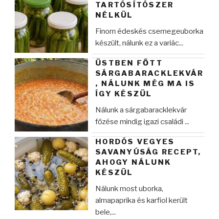
TARTÓSÍTÓSZER
NÉLKÜL
Finom édeskés csemegeuborka
készült, nálunk ez a variác...
ÜSTBEN FŐTT
SÁRGABARACKLEKVÁR
, NÁLUNK MÉG MA IS
ÍGY KÉSZÜL
Nálunk a sárgabaracklekvár
főzése mindig igazi családi ...
HORDÓS VEGYES
SAVANYÚSÁG RECEPT,
AHOGY NÁLUNK
KÉSZÜL
Nálunk most uborka,
almapaprika és karfiol került
bele,...