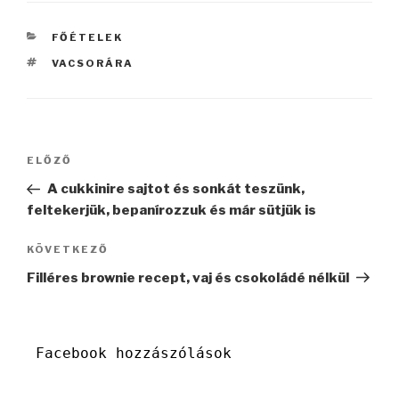
KATEGÓRIÁK
FŐÉTELEK
CÍMKÉK
VACSORÁRA
Bejegyzés
Korábbi
ELŐZŐ
navigáció
bejegyzés
A cukkinire sajtot és sonkát teszünk,
feltekerjük, bepanírozzuk és már sütjük is
Következő
KÖVETKEZŐ
bejegyzés
Filléres brownie recept, vaj és csokoládé nélkül
Facebook hozzászólások