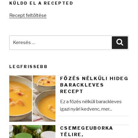
KÜLDD EL A RECEPTED
Recept feltöltése
Keresés
Keres
a
következő
kifejezésre:
LEGFRISSEBB
FŐZÉS NÉLKÜLI HIDEG
BARACKLEVES
RECEPT
Ez a főzés nélküli barackleves
igazi nyári kedvenc, mer...
CSEMEGEUBORKA
TÉLIRE,