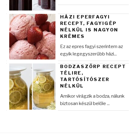
HÁZI EPERFAGYI
RECEPT, FAGYIGÉP
NÉLKÜL IS NAGYON
KRÉMES
Ez az epres fagyi szerintem az
egyik legegyszerűbb házi...
BODZASZÖRP RECEPT
TÉLIRE,
TARTÓSÍTÓSZER
NÉLKÜL
Amikor virágzik a bodza, nálunk
biztosan készül belőle ...