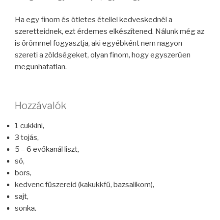
Ha egy finom és ötletes étellel kedveskednél a
szeretteidnek, ezt érdemes elkészítened. Nálunk még az
is örömmel fogyasztja, aki egyébként nem nagyon
szereti a zöldségeket, olyan finom, hogy egyszerűen
megunhatatlan.
Hozzávalók
1 cukkini,
3 tojás,
5 – 6 evőkanál liszt,
só,
bors,
kedvenc fűszereid (kakukkfű, bazsalikom),
sajt,
sonka.