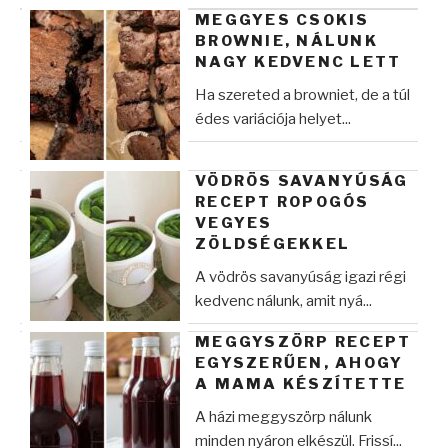
MEGGYES CSOKIS
BROWNIE, NÁLUNK
NAGY KEDVENC LETT
Ha szereted a browniet, de a túl
édes variációja helyet...
VÖDRÖS SAVANYÚSÁG
RECEPT ROPOGÓS
VEGYES
ZÖLDSÉGEKKEL
A vödrös savanyúság igazi régi
kedvenc nálunk, amit nyá...
MEGGYSZÖRP RECEPT
EGYSZERŰEN, AHOGY
A MAMA KÉSZÍTETTE
A házi meggyszörp nálunk
minden nyáron elkészül. Frissí...