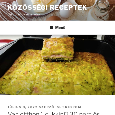
Tartalomhoz
KÖZÖSSÉGI RECEPTEK
Retro sütik és ételek
Menü
BEKÜLDVE:
JÚLIUS 8, 2022
SZERZŐ:
SUTNIOROM
Van otthon 1 cukkini? 30 perc és