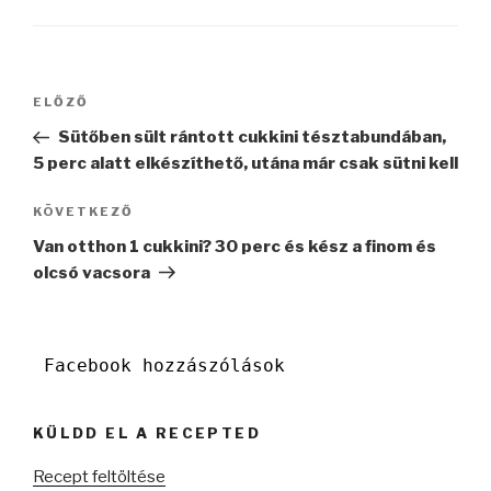
Bejegyzés
Korábbi
ELŐZŐ
navigáció
bejegyzés
Sütőben sült rántott cukkini tésztabundában,
5 perc alatt elkészíthető, utána már csak sütni kell
Következő
KÖVETKEZŐ
bejegyzés
Van otthon 1 cukkini? 30 perc és kész a finom és
olcsó vacsora
Facebook hozzászólások
KÜLDD EL A RECEPTED
Recept feltöltése