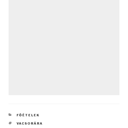
KATEGÓRIÁK
FŐÉTELEK
CÍMKÉK
VACSORÁRA