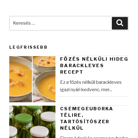
Keresés
Keres
a
következő
kifejezésre:
LEGFRISSEBB
FŐZÉS NÉLKÜLI HIDEG
BARACKLEVES
RECEPT
Ez a főzés nélküli barackleves
igazi nyári kedvenc, mer...
CSEMEGEUBORKA
TÉLIRE,
TARTÓSÍTÓSZER
NÉLKÜL