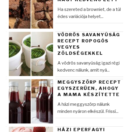
Ha szereted a browniet, de a túl
édes variációja helyet...
VÖDRÖS SAVANYÚSÁG
RECEPT ROPOGÓS
VEGYES
ZÖLDSÉGEKKEL
A vödrös savanyúság igazi régi
kedvenc nálunk, amit nyá...
MEGGYSZÖRP RECEPT
EGYSZERŰEN, AHOGY
A MAMA KÉSZÍTETTE
A házi meggyszörp nálunk
minden nyáron elkészül. Frissí...
HÁZI EPERFAGYI