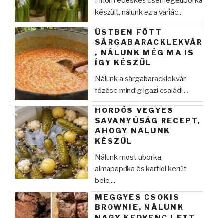
Finom édeskés csemegeuborka
készült, nálunk ez a variác...
ÜSTBEN FŐTT
SÁRGABARACKLEKVÁR
, NÁLUNK MÉG MA IS
ÍGY KÉSZÜL
Nálunk a sárgabaracklekvár
főzése mindig igazi családi ...
HORDÓS VEGYES
SAVANYÚSÁG RECEPT,
AHOGY NÁLUNK
KÉSZÜL
Nálunk most uborka,
almapaprika és karfiol került
bele,...
MEGGYES CSOKIS
BROWNIE, NÁLUNK
NAGY KEDVENC LETT