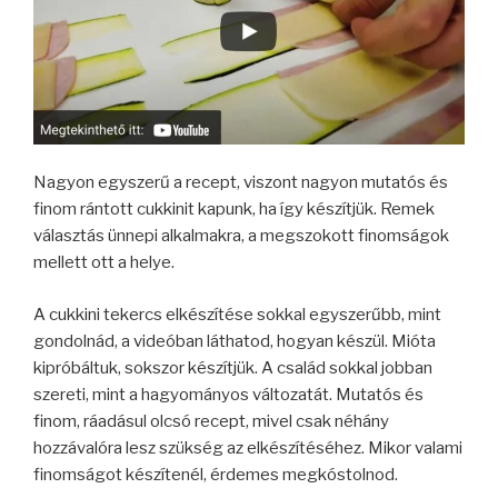
Nagyon egyszerű a recept, viszont nagyon mutatós és
finom rántott cukkinit kapunk, ha így készítjük. Remek
választás ünnepi alkalmakra, a megszokott finomságok
mellett ott a helye.
A cukkini tekercs elkészítése sokkal egyszerűbb, mint
gondolnád, a videóban láthatod, hogyan készül. Mióta
kipróbáltuk, sokszor készítjük. A család sokkal jobban
szereti, mint a hagyományos változatát. Mutatós és
finom, ráadásul olcsó recept, mivel csak néhány
hozzávalóra lesz szükség az elkészítéséhez. Mikor valami
finomságot készítenél, érdemes megkóstolnod.