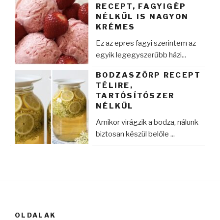
RECEPT, FAGYIGÉP
NÉLKÜL IS NAGYON
KRÉMES
Ez az epres fagyi szerintem az
egyik legegyszerűbb házi...
BODZASZÖRP RECEPT
TÉLIRE,
TARTÓSÍTÓSZER
NÉLKÜL
Amikor virágzik a bodza, nálunk
biztosan készül belőle ...
OLDALAK