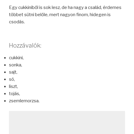
Egy cukkiniből is sok lesz, de ha nagy a család, érdemes
többet sütni belőle, mert nagyon finom, hidegen is
csodás.
Hozzávalók:
cukkini,
sonka,
sajt,
só,
liszt,
tojás,
zsemlemorzsa.