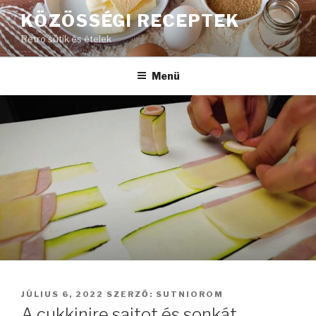
Tartalomhoz
KÖZÖSSÉGI RECEPTEK
Retro sütik és ételek
Menü
BEKÜLDVE:
JÚLIUS 6, 2022
SZERZŐ:
SUTNIOROM
A cukkinire sajtot és sonkát