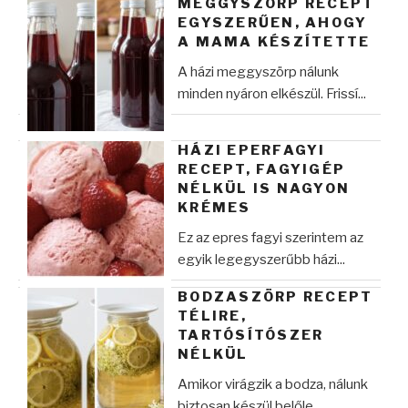
MEGGYSZÖRP RECEPT
EGYSZERŰEN, AHOGY
A MAMA KÉSZÍTETTE
A házi meggyszörp nálunk
minden nyáron elkészül. Frissí...
HÁZI EPERFAGYI
RECEPT, FAGYIGÉP
NÉLKÜL IS NAGYON
KRÉMES
Ez az epres fagyi szerintem az
egyik legegyszerűbb házi...
BODZASZÖRP RECEPT
TÉLIRE,
TARTÓSÍTÓSZER
NÉLKÜL
Amikor virágzik a bodza, nálunk
biztosan készül belőle ...