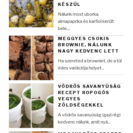
KÉSZÜL
Nálunk most uborka,
almapaprika és karfiol került
bele,...
MEGGYES CSOKIS
BROWNIE, NÁLUNK
NAGY KEDVENC LETT
Ha szereted a browniet, de a túl
édes variációja helyet...
VÖDRÖS SAVANYÚSÁG
RECEPT ROPOGÓS
VEGYES
ZÖLDSÉGEKKEL
A vödrös savanyúság igazi régi
kedvenc nálunk, amit nyá...