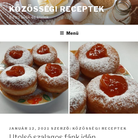
Tartalomhoz
KÖZÖSSÉGI RECEPTEK
Retro sütik és ételek
Menü
BEKÜLDVE:
JANUÁR 12, 2021
SZERZŐ:
KÖZÖSSÉGI RECEPTEK
Utolsó szalagos fánk idén