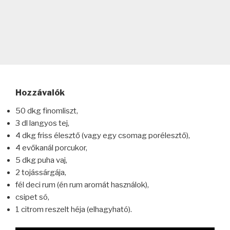
Hozzávalók
50 dkg finomliszt,
3 dl langyos tej,
4 dkg friss élesztő (vagy egy csomag porélesztő),
4 evőkanál porcukor,
5 dkg puha vaj,
2 tojássárgája,
fél deci rum (én rum aromát használok),
csipet só,
1 citrom reszelt héja (elhagyható).