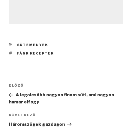
KATEGÓRIÁK
SÜTEMÉNYEK
CÍMKÉK
FÁNK RECEPTEK
Bejegyzés
Korábbi
ELŐZŐ
navigáció
bejegyzés
A legolcsóbb nagyon finom süti, ami nagyon
hamar elfogy
Következő
KÖVETKEZŐ
bejegyzés
Háromszögek gazdagon