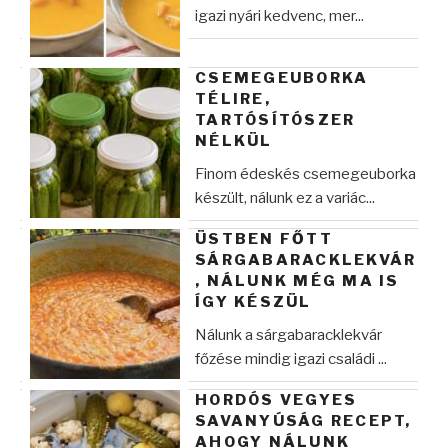
igazi nyári kedvenc, mer...
CSEMEGEUBORKA
TÉLIRE,
TARTÓSÍTÓSZER
NÉLKÜL
Finom édeskés csemegeuborka
készült, nálunk ez a variác...
ÜSTBEN FŐTT
SÁRGABARACKLEKVÁR
, NÁLUNK MÉG MA IS
ÍGY KÉSZÜL
Nálunk a sárgabaracklekvár
főzése mindig igazi családi ...
HORDÓS VEGYES
SAVANYÚSÁG RECEPT,
AHOGY NÁLUNK