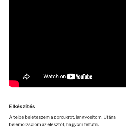
Elkészítés
A tejbe beleteszem a porcukrot, langyosítom. Utána
belemorzsolom az élesztőt, hagyom felfutni.