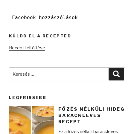
Facebook hozzászólások
KÜLDD EL A RECEPTED
Recept feltöltése
Keresés
Keres
a
következő
kifejezésre:
LEGFRISSEBB
FŐZÉS NÉLKÜLI HIDEG
BARACKLEVES
RECEPT
Ez a főzés nélküli barackleves