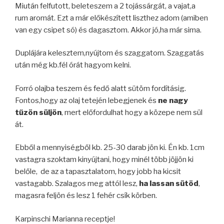
Miután felfutott, beleteszem a 2 tojássárgát, a vajat,a
rum aromát. Ezt a már előkészített liszthez adom (amiben
van egy csipet só) és dagasztom. Akkor jó,ha már sima.
Duplájára kelesztem,nyújtom és szaggatom. Szaggatás
után még kb.fél órát hagyom kelni.
Forró olajba teszem és fedő alatt sütöm fordításig.
Fontos,hogy az olaj tetején lebegjenek és
ne nagy
tűzön süljön
, mert előfordulhat hogy a közepe nem sül
át.
Ebből a mennyiségből kb. 25-30 darab jön ki. Én kb. 1cm
vastagra szoktam kinyújtani, hogy minél több jöjjön ki
belőle, de az a tapasztalatom, hogy jobb ha kicsit
vastagabb. Szalagos meg attól lesz,
ha lassan sütöd
,
magasra feljön és lesz 1 fehér csík körben.
Karpinschi Marianna receptje!