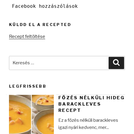
Facebook hozzászólások
KÜLDD EL A RECEPTED
Recept feltöltése
Keresés
Keres
a
következő
kifejezésre:
LEGFRISSEBB
FŐZÉS NÉLKÜLI HIDEG
BARACKLEVES
RECEPT
Ez a főzés nélküli barackleves
igazi nyári kedvenc, mer...