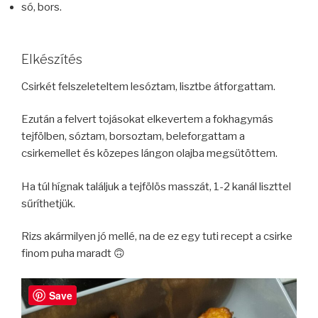
só, bors.
Elkészítés
Csirkét felszeleteltem lesóztam, lisztbe átforgattam.
Ezután a felvert tojásokat elkevertem a fokhagymás
tejfölben, sóztam, borsoztam, beleforgattam a
csirkemellet és közepes lángon olajba megsütöttem.
Ha túl hígnak találjuk a tejfölös masszát, 1-2 kanál liszttel
sűríthetjük.
Rizs akármilyen jó mellé, na de ez egy tuti recept a csirke
finom puha maradt 🙃
Save