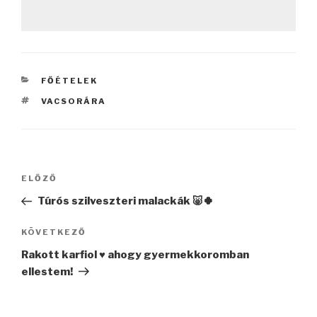
KATEGÓRIÁK
FŐÉTELEK
CÍMKÉK
VACSORÁRA
Bejegyzés
Korábbi
ELŐZŐ
navigáció
bejegyzés
Túrós szilveszteri malackák 🐷🍀
Következő
KÖVETKEZŐ
bejegyzés
Rakott karfiol ♥️ ahogy gyermekkoromban
ellestem!