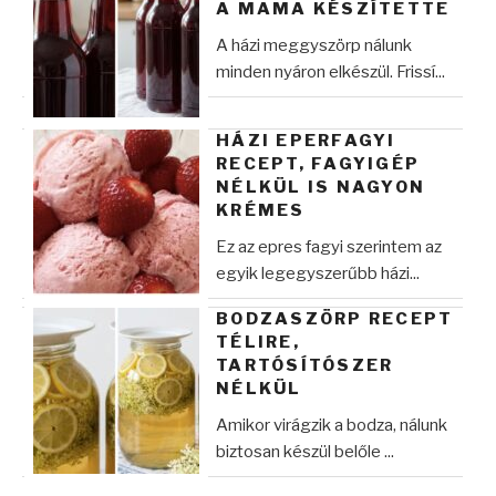
A MAMA KÉSZÍTETTE
A házi meggyszörp nálunk
minden nyáron elkészül. Frissí...
HÁZI EPERFAGYI
RECEPT, FAGYIGÉP
NÉLKÜL IS NAGYON
KRÉMES
Ez az epres fagyi szerintem az
egyik legegyszerűbb házi...
BODZASZÖRP RECEPT
TÉLIRE,
TARTÓSÍTÓSZER
NÉLKÜL
Amikor virágzik a bodza, nálunk
biztosan készül belőle ...