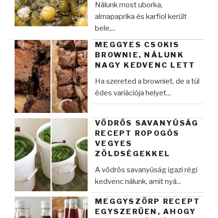
Nálunk most uborka,
almapaprika és karfiol került
bele,...
MEGGYES CSOKIS
BROWNIE, NÁLUNK
NAGY KEDVENC LETT
Ha szereted a browniet, de a túl
édes variációja helyet...
VÖDRÖS SAVANYÚSÁG
RECEPT ROPOGÓS
VEGYES
ZÖLDSÉGEKKEL
A vödrös savanyúság igazi régi
kedvenc nálunk, amit nyá...
MEGGYSZÖRP RECEPT
EGYSZERŰEN, AHOGY