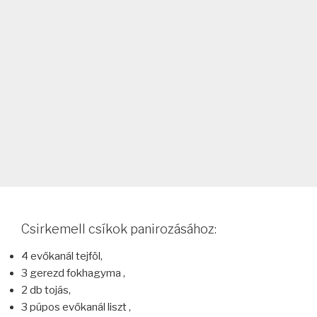
Csirkemell csíkok panirozásához:
4 evőkanál tejföl,
3 gerezd fokhagyma ,
2 db tojás,
3 púpos evőkanál liszt ,