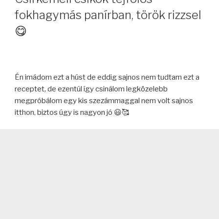
fokhagymás panírban, török rizzsel
😋
Én imádom ezt a húst de eddig sajnos nem tudtam ezt a
receptet, de ezentúl így csinálom legközelebb
megpróbálom egy kis szezámmaggal nem volt sajnos
itthon, biztos úgy is nagyon jó 😃🥰