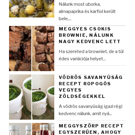
Nálunk most uborka,
almapaprika és karfiol került
bele,...
MEGGYES CSOKIS
BROWNIE, NÁLUNK
NAGY KEDVENC LETT
Ha szereted a browniet, de a túl
édes variációja helyet...
VÖDRÖS SAVANYÚSÁG
RECEPT ROPOGÓS
VEGYES
ZÖLDSÉGEKKEL
A vödrös savanyúság igazi régi
kedvenc nálunk, amit nyá...
MEGGYSZÖRP RECEPT
EGYSZERŰEN, AHOGY