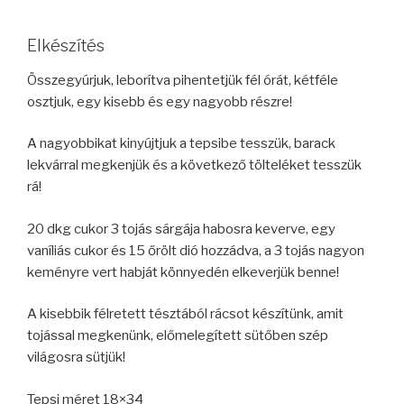
Elkészítés
Összegyúrjuk, leborítva pihentetjük fél órát, kétféle
osztjuk, egy kisebb és egy nagyobb részre!
A nagyobbikat kinyújtjuk a tepsibe tesszük, barack
lekvárral megkenjük és a következő tölteléket tesszük
rá!
20 dkg cukor 3 tojás sárgája habosra keverve, egy
vaníliás cukor és 15 őrölt dió hozzádva, a 3 tojás nagyon
keményre vert habját könnyedén elkeverjük benne!
A kisebbik félretett tésztából rácsot készítünk, amit
tojással megkenünk, előmelegített sütőben szép
világosra sütjük!
Tepsi méret 18×34