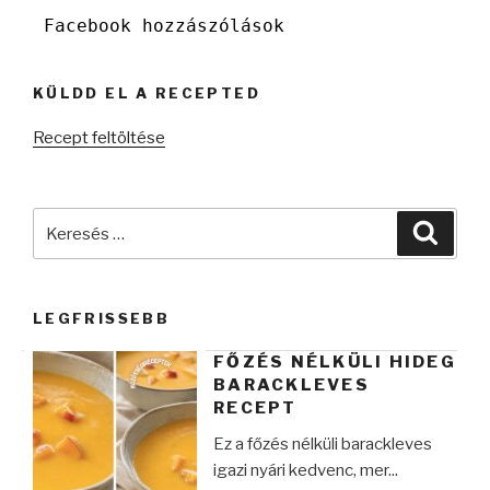
Facebook hozzászólások
KÜLDD EL A RECEPTED
Recept feltöltése
Keresés
Keres
a
következő
kifejezésre:
LEGFRISSEBB
FŐZÉS NÉLKÜLI HIDEG
BARACKLEVES
RECEPT
Ez a főzés nélküli barackleves
igazi nyári kedvenc, mer...