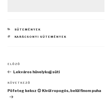
KATEGÓRIÁK
SÜTEMÉNYEK
CÍMKÉK
KARÁCSONYI SÜTEMÉNYEK
Bejegyzés
Korábbi
ELŐZŐ
navigáció
bejegyzés
Lekváros hüvelykujj süti
Következő
KÖVETKEZŐ
bejegyzés
Pöfeteg keksz 😊 Kívül ropogós, belül finom puha