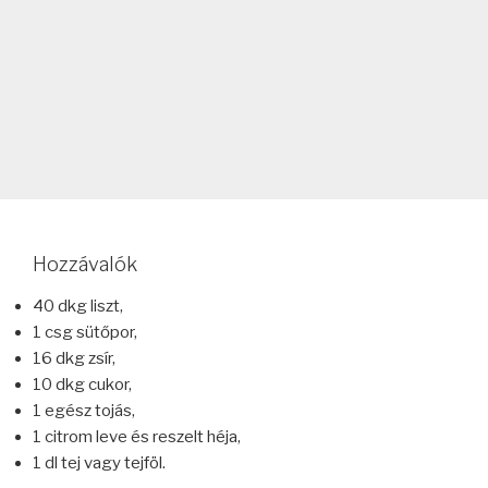
Hozzávalók
40 dkg liszt,
1 csg sütőpor,
16 dkg zsír,
10 dkg cukor,
1 egész tojás,
1 citrom leve és reszelt héja,
1 dl tej vagy tejföl.