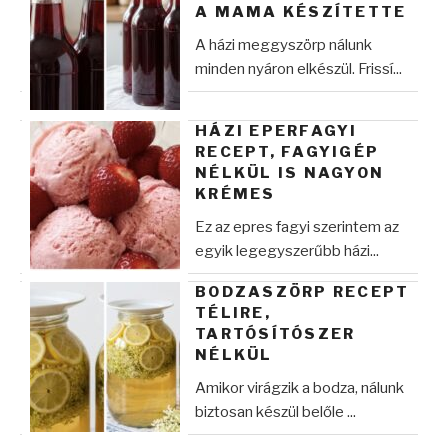
A MAMA KÉSZÍTETTE
A házi meggyszörp nálunk
minden nyáron elkészül. Frissí...
HÁZI EPERFAGYI
RECEPT, FAGYIGÉP
NÉLKÜL IS NAGYON
KRÉMES
Ez az epres fagyi szerintem az
egyik legegyszerűbb házi...
BODZASZÖRP RECEPT
TÉLIRE,
TARTÓSÍTÓSZER
NÉLKÜL
Amikor virágzik a bodza, nálunk
biztosan készül belőle ...