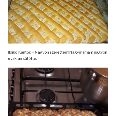
Ildikó Kántor: – Nagyon szerettem!Nagymamám nagyon
gyakran sütötte.