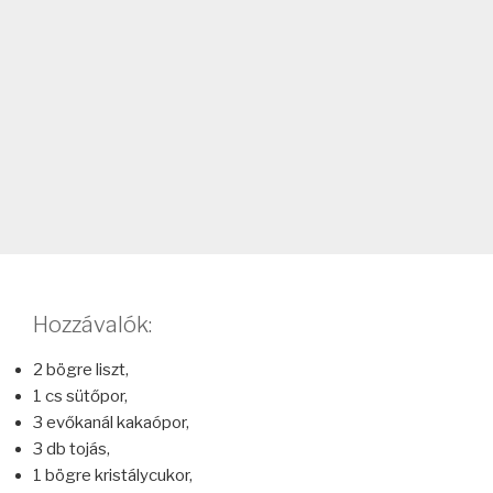
Hozzávalók:
2 bögre liszt,
1 cs sütőpor,
3 evőkanál kakaópor,
3 db tojás,
1 bögre kristálycukor,