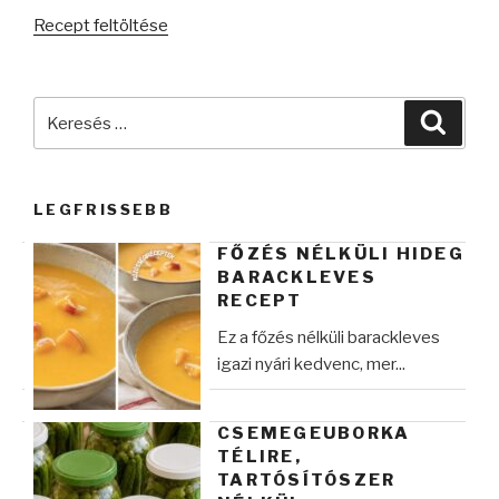
Recept feltöltése
Keresés
Keres
a
következő
kifejezésre:
LEGFRISSEBB
FŐZÉS NÉLKÜLI HIDEG
BARACKLEVES
RECEPT
Ez a főzés nélküli barackleves
igazi nyári kedvenc, mer...
CSEMEGEUBORKA
TÉLIRE,
TARTÓSÍTÓSZER