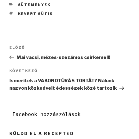
KATEGÓRIÁK
SÜTEMÉNYEK
CÍMKÉK
KEVERT SÜTIK
Bejegyzés
Korábbi
ELŐZŐ
navigáció
bejegyzés
Mai vacsi, mézes-szezámos csirkemell!
Következő
KÖVETKEZŐ
bejegyzés
Ismeritek a VAKONDTÚRÁS TORTÁT? Nálunk
nagyon közkedvelt édességek közé tartozik
Facebook hozzászólások
KÜLDD EL A RECEPTED