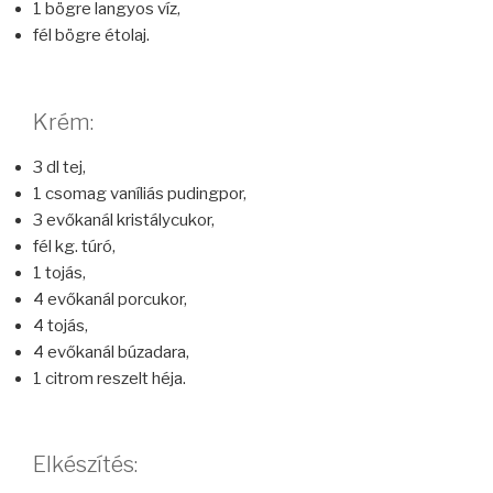
1 bögre langyos víz,
fél bögre étolaj.
Krém:
3 dl tej,
1 csomag vaníliás pudingpor,
3 evőkanál kristálycukor,
fél kg. túró,
1 tojás,
4 evőkanál porcukor,
4 tojás,
4 evőkanál búzadara,
1 citrom reszelt héja.
Elkészítés: