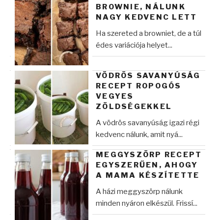
BROWNIE, NÁLUNK
NAGY KEDVENC LETT
Ha szereted a browniet, de a túl
édes variációja helyet...
VÖDRÖS SAVANYÚSÁG
RECEPT ROPOGÓS
VEGYES
ZÖLDSÉGEKKEL
A vödrös savanyúság igazi régi
kedvenc nálunk, amit nyá...
MEGGYSZÖRP RECEPT
EGYSZERŰEN, AHOGY
A MAMA KÉSZÍTETTE
A házi meggyszörp nálunk
minden nyáron elkészül. Frissí...