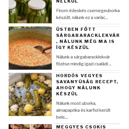
NÉLKÜL
Finom édeskés csemegeuborka
készült, nálunk ez a variác...
ÜSTBEN FŐTT
SÁRGABARACKLEKVÁR
, NÁLUNK MÉG MA IS
ÍGY KÉSZÜL
Nálunk a sárgabaracklekvár
főzése mindig igazi családi ...
HORDÓS VEGYES
SAVANYÚSÁG RECEPT,
AHOGY NÁLUNK
KÉSZÜL
Nálunk most uborka,
almapaprika és karfiol került
bele,...
MEGGYES CSOKIS