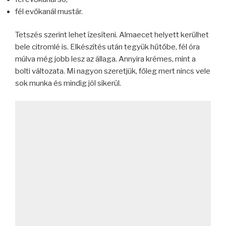
fél evőkanál mustár.
Tetszés szerint lehet ízesíteni. Almaecet helyett kerülhet
bele citromlé is. Elkészítés után tegyük hűtőbe, fél óra
múlva még jobb lesz az állaga. Annyira krémes, mint a
bolti változata. Mi nagyon szeretjük, főleg mert nincs vele
sok munka és mindig jól sikerül.