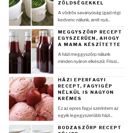
ZÖLDSÉGEKKEL
A vödrös savanyúság igazi régi
kedvenc nálunk, amit nyá...
MEGGYSZÖRP RECEPT
EGYSZERŰEN, AHOGY
A MAMA KÉSZÍTETTE
A házi meggyszörp nálunk
minden nyáron elkészül. Frissí...
HÁZI EPERFAGYI
RECEPT, FAGYIGÉP
NÉLKÜL IS NAGYON
KRÉMES
Ez az epres fagyi szerintem az
egyik legegyszerűbb házi...
BODZASZÖRP RECEPT