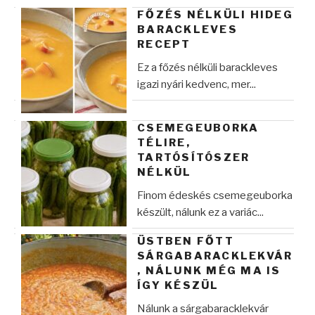
FŐZÉS NÉLKÜLI HIDEG
BARACKLEVES
RECEPT
Ez a főzés nélküli barackleves
igazi nyári kedvenc, mer...
CSEMEGEUBORKA
TÉLIRE,
TARTÓSÍTÓSZER
NÉLKÜL
Finom édeskés csemegeuborka
készült, nálunk ez a variác...
ÜSTBEN FŐTT
SÁRGABARACKLEKVÁR
, NÁLUNK MÉG MA IS
ÍGY KÉSZÜL
Nálunk a sárgabaracklekvár