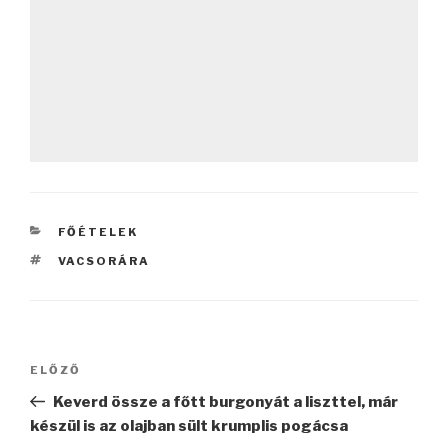
KATEGÓRIÁK
FŐÉTELEK
CÍMKÉK
VACSORÁRA
Bejegyzés
Korábbi
ELŐZŐ
navigáció
bejegyzés
Keverd össze a főtt burgonyát a liszttel, már
készül is az olajban sült krumplis pogácsa