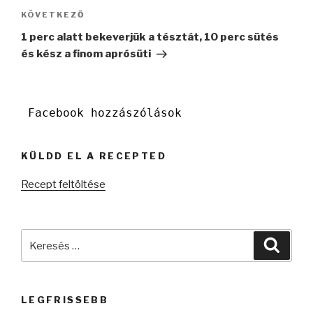
Következő
KÖVETKEZŐ
bejegyzés
1 perc alatt bekeverjük a tésztát, 10 perc sütés
és kész a finom aprósüti
Facebook hozzászólások
KÜLDD EL A RECEPTED
Recept feltöltése
Keresés
Keres
a
következő
kifejezésre:
LEGFRISSEBB