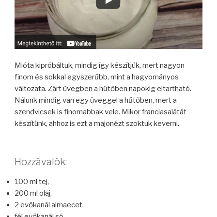
Mióta kipróbáltuk, mindig így készítjük, mert nagyon
finom és sokkal egyszerűbb, mint a hagyományos
változata. Zárt üvegben a hűtőben napokig eltartható.
Nálunk mindig van egy üveggel a hűtőben, mert a
szendvicsek is finomabbak vele. Mikor franciasalátát
készítünk, ahhoz is ezt a majonézt szoktuk keverni.
Hozzávalók:
100 ml tej,
200 ml olaj,
2 evőkanál almaecet,
fél evőkanál só,