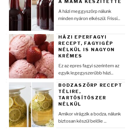
A MAMA KÉSZÍTETTE
A házi meggyszörp nálunk
minden nyáron elkészül. Frissí...
HÁZI EPERFAGYI
RECEPT, FAGYIGÉP
NÉLKÜL IS NAGYON
KRÉMES
Ez az epres fagyi szerintem az
egyik legegyszerűbb házi...
BODZASZÖRP RECEPT
TÉLIRE,
TARTÓSÍTÓSZER
NÉLKÜL
Amikor virágzik a bodza, nálunk
biztosan készül belőle ...