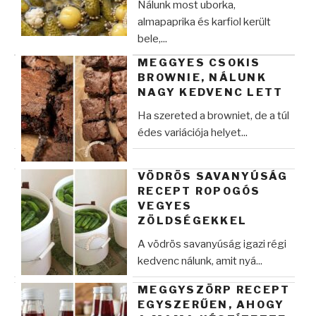
Nálunk most uborka,
almapaprika és karfiol került
bele,...
MEGGYES CSOKIS
BROWNIE, NÁLUNK
NAGY KEDVENC LETT
Ha szereted a browniet, de a túl
édes variációja helyet...
VÖDRÖS SAVANYÚSÁG
RECEPT ROPOGÓS
VEGYES
ZÖLDSÉGEKKEL
A vödrös savanyúság igazi régi
kedvenc nálunk, amit nyá...
MEGGYSZÖRP RECEPT
EGYSZERŰEN, AHOGY