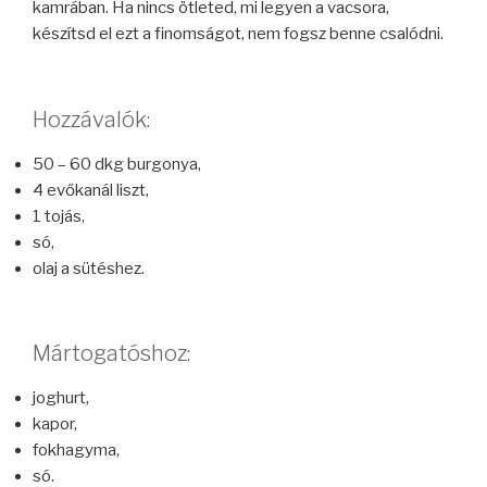
kamrában. Ha nincs ötleted, mi legyen a vacsora,
készítsd el ezt a finomságot, nem fogsz benne csalódni.
Hozzávalók:
50 – 60 dkg burgonya,
4 evőkanál liszt,
1 tojás,
só,
olaj a sütéshez.
Mártogatóshoz:
joghurt,
kapor,
fokhagyma,
só.