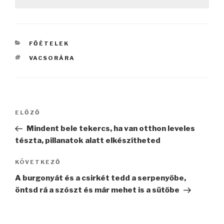
KATEGÓRIÁK
FŐÉTELEK
CÍMKÉK
VACSORÁRA
Bejegyzés
Korábbi
ELŐZŐ
navigáció
bejegyzés
Mindent bele tekercs, ha van otthon leveles
tészta, pillanatok alatt elkészítheted
Következő
KÖVETKEZŐ
bejegyzés
A burgonyát és a csirkét tedd a serpenyőbe,
öntsd rá a szószt és már mehet is a sütőbe