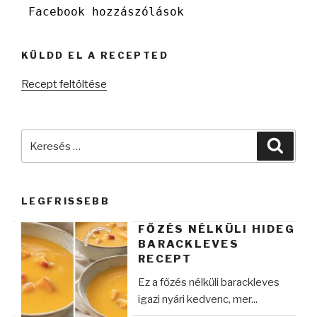
Facebook hozzászólások
KÜLDD EL A RECEPTED
Recept feltöltése
Keresés
Keres
a
következő
kifejezésre:
LEGFRISSEBB
FŐZÉS NÉLKÜLI HIDEG
BARACKLEVES
RECEPT
Ez a főzés nélküli barackleves
igazi nyári kedvenc, mer...