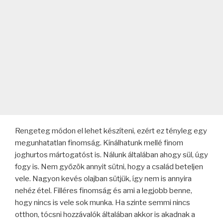
Rengeteg módon el lehet készíteni, ezért ez tényleg egy
megunhatatlan finomság. Kínálhatunk mellé finom
joghurtos mártogatóst is. Nálunk általában ahogy sül, úgy
fogy is. Nem győzök annyit sütni, hogy a család beteljen
vele. Nagyon kevés olajban sütjük, így nem is annyira
nehéz étel. Filléres finomság és ami a legjobb benne,
hogy nincs is vele sok munka. Ha szinte semmi nincs
otthon, tócsni hozzávalók általában akkor is akadnak a