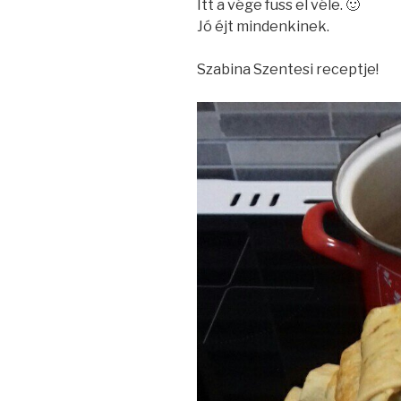
Itt a vége fuss el véle. 🙂
Jó éjt mindenkinek.
Szabina Szentesi receptje!