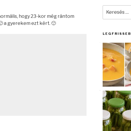
Keresés
a
normális, hogy 23-kor még rántom
következő
🙂 a gyerekem ezt kért. 🙂
kifejezésre:
LEGFRISSE