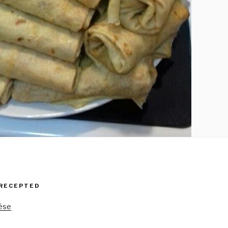
 RECEPTED
tése