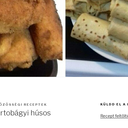
KÜLDD EL A
ÖZÖSSÉGI RECEPTEK
ortobágyi húsos
Recept feltöl