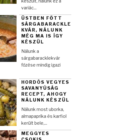
készült, nálunk ez a
variác...
ÜSTBEN FŐTT
SÁRGABARACKLE
KVÁR, NÁLUNK
MÉG MA IS ÍGY
KÉSZÜL
Nálunk a
sárgabaracklekvár
főzése mindig igazi
HORDÓS VEGYES
SAVANYÚSÁG
RECEPT, AHOGY
NÁLUNK KÉSZÜL
Nálunk most uborka,
almapaprika és karfiol
került bele,...
MEGGYES
CSOKIS