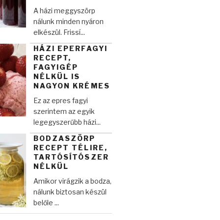
A házi meggyszörp
nálunk minden nyáron
elkészül. Frissí...
HÁZI EPERFAGYI
RECEPT,
FAGYIGÉP
NÉLKÜL IS
NAGYON KRÉMES
Ez az epres fagyi
szerintem az egyik
legegyszerűbb házi...
BODZASZÖRP
RECEPT TÉLIRE,
TARTÓSÍTÓSZER
NÉLKÜL
Amikor virágzik a bodza,
nálunk biztosan készül
belőle ...