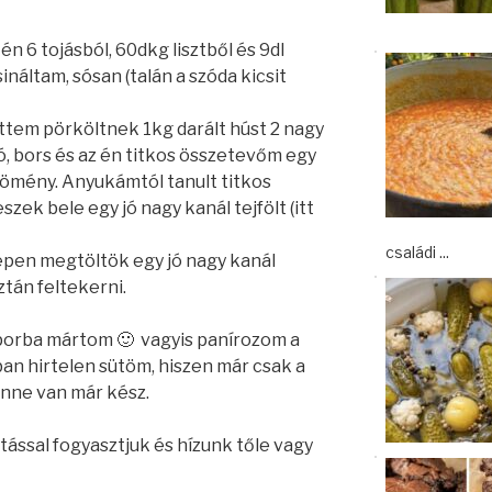
 én 6 tojásból, 60dkg lisztből és 9dl
náltam, sósan (talán a szóda kicsit
ttem pörköltnek 1kg darált húst 2 nagy
ó, bors és az én titkos összetevőm egy
kömény. Anyukámtól tanult titkos
zek bele egy jó nagy kanál tejfölt (itt
családi ...
épen megtöltök egy jó nagy kanál
ztán feltekerni.
porba mártom 🙂 vagyis panírozom a
an hirtelen sütöm, hiszen már csak a
enne van már kész.
tással fogyasztjuk és hízunk tőle vagy