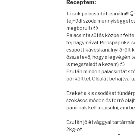
Receptem:
Jó sok palacsintát csinálni!!! 
tej+9dl szóda mennyiséggel csi
megborult) 🙂
Palacsinta sütés közben felte
fej hagymával. Pirospaprika, s
csapott kávéskanálnyi őrölt 
összetevő, hogy a legvégén tes
is megszaladt a kezem) 🙂
Ezután minden palacsintát sz
pörkölttel. Oldalát behajtva, a
Ezeket a kis csodákat tündér
szokásos módon és forró olajb
panírnak kell megsülni, ami b
Ezután jó étvággyal tartármár
2kg-ot