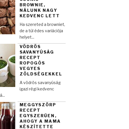
BROWNIE,
NÁLUNK NAGY
KEDVENC LETT
Ha szereted a browniet,
de a túl édes variációja
helyet...
VÖDRÖS
SAVANYÚSÁG
RECEPT
ROPOGÓS
VEGYES
ZÖLDSÉGEKKEL
A vödrös savanyúság
igazi régi kedvenc
...
MEGGYSZÖRP
RECEPT
EGYSZERŰEN,
AHOGY A MAMA
KÉSZÍTETTE