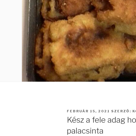
BEKÜLDVE:
FEBRUÁR 15, 2021
SZERZŐ:
K
Kész a fele adag h
palacsinta