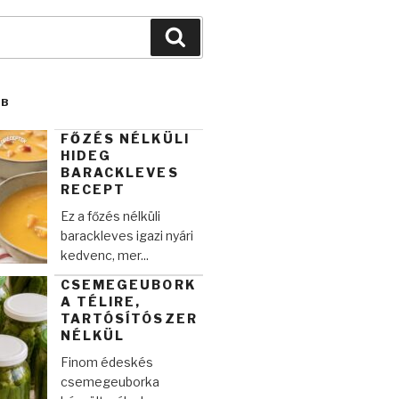
Keresés
BB
FŐZÉS NÉLKÜLI
HIDEG
BARACKLEVES
RECEPT
Ez a főzés nélküli
barackleves igazi nyári
kedvenc, mer...
CSEMEGEUBORK
A TÉLIRE,
TARTÓSÍTÓSZER
NÉLKÜL
Finom édeskés
csemegeuborka