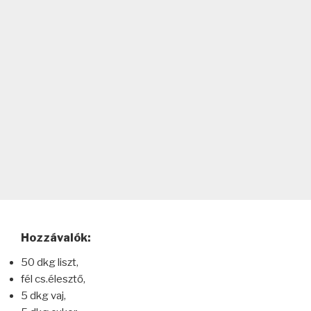
Hozzávalók:
50 dkg liszt,
fél cs.élesztő,
5 dkg vaj,