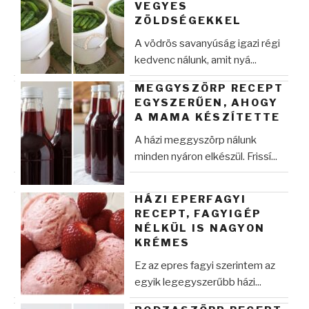
VEGYES
ZÖLDSÉGEKKEL
A vödrös savanyúság igazi régi
kedvenc nálunk, amit nyá...
MEGGYSZÖRP RECEPT
EGYSZERŰEN, AHOGY
A MAMA KÉSZÍTETTE
A házi meggyszörp nálunk
minden nyáron elkészül. Frissí...
HÁZI EPERFAGYI
RECEPT, FAGYIGÉP
NÉLKÜL IS NAGYON
KRÉMES
Ez az epres fagyi szerintem az
egyik legegyszerűbb házi...