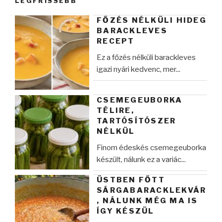
LEGFRISSEBB
FŐZÉS NÉLKÜLI HIDEG
BARACKLEVES
RECEPT
Ez a főzés nélküli barackleves
igazi nyári kedvenc, mer...
CSEMEGEUBORKA
TÉLIRE,
TARTÓSÍTÓSZER
NÉLKÜL
Finom édeskés csemegeuborka
készült, nálunk ez a variác...
ÜSTBEN FŐTT
SÁRGABARACKLEKVÁR
, NÁLUNK MÉG MA IS
ÍGY KÉSZÜL