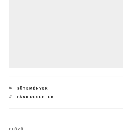
KATEGÓRIÁK
SÜTEMÉNYEK
CÍMKÉK
FÁNK RECEPTEK
Bejegyzés
Korábbi
ELŐZŐ