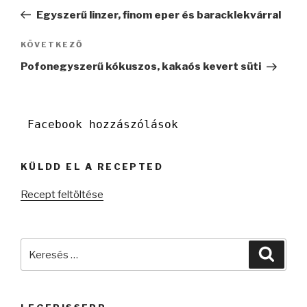
navigáció
bejegyzés
Egyszerű linzer, finom eper és baracklekvárral
Következő
KÖVETKEZŐ
bejegyzés
Pofonegyszerű kókuszos, kakaós kevert süti
Facebook hozzászólások
KÜLDD EL A RECEPTED
Recept feltöltése
Keresés
Keres
a
következő
kifejezésre: