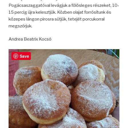
Pogácsaszaggatóval levágjuk a fölösleges részeket, 10-
15 percig újra kelesztjük. Közben olajat forrósítunk és
közepes lángon pirosra sütjük, tetejét porcukorral
megszórjuk.
Andrea Beatrix Kocsó
Save