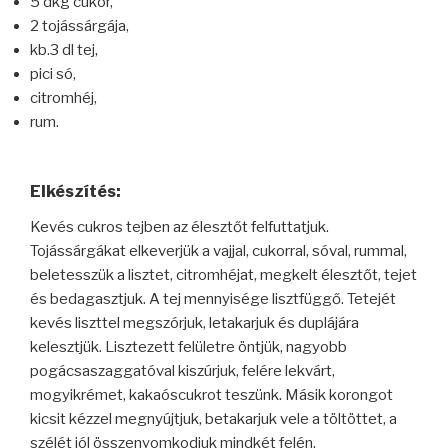
5 dkg cukor,
2 tojássárgája,
kb.3 dl tej,
pici só,
citromhéj,
rum.
Elkészítés:
Kevés cukros tejben az élesztőt felfuttatjuk.
Tojássárgákat elkeverjük a vajjal, cukorral, sóval, rummal,
beletesszük a lisztet, citromhéjat, megkelt élesztőt, tejet
és bedagasztjuk. A tej mennyisége lisztfüggő. Tetejét
kevés liszttel megszórjuk, letakarjuk és duplájára
kelesztjük. Lisztezett felületre öntjük, nagyobb
pogácsaszaggatóval kiszúrjuk, felére lekvárt,
mogyikrémet, kakaóscukrot teszünk. Másik korongot
kicsit kézzel megnyújtjuk, betakarjuk vele a töltöttet, a
szélét jól összenyomkodjuk mindkét felén.