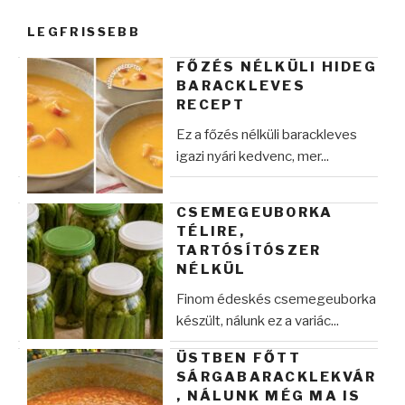
kifejezésre:
LEGFRISSEBB
FŐZÉS NÉLKÜLI HIDEG
BARACKLEVES
RECEPT
Ez a főzés nélküli barackleves
igazi nyári kedvenc, mer...
CSEMEGEUBORKA
TÉLIRE,
TARTÓSÍTÓSZER
NÉLKÜL
Finom édeskés csemegeuborka
készült, nálunk ez a variác...
ÜSTBEN FŐTT
SÁRGABARACKLEKVÁR
, NÁLUNK MÉG MA IS