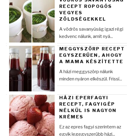
VÖDRÖS SAVANYÚSÁG
RECEPT ROPOGÓS
VEGYES
ZÖLDSÉGEKKEL
A vödrös savanyúság igazi régi
kedvenc nálunk, amit nyá...
MEGGYSZÖRP RECEPT
EGYSZERŰEN, AHOGY
A MAMA KÉSZÍTETTE
A házi meggyszörp nálunk
minden nyáron elkészül. Frissí...
HÁZI EPERFAGYI
RECEPT, FAGYIGÉP
NÉLKÜL IS NAGYON
KRÉMES
Ez az epres fagyi szerintem az
egyik legegyszerűbb házi...