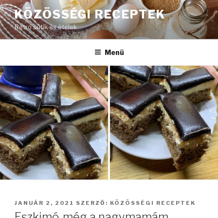
Tartalomhoz
KÖZÖSSÉGI RECEPTEK
Retro sütik és ételek
Menü
BEKÜLDVE:
JANUÁR 2, 2021
SZERZŐ:
KÖZÖSSÉGI RECEPTEK
Eszkimó, még a nagymamám