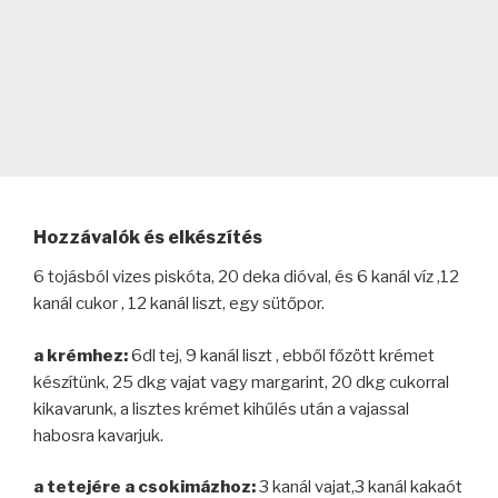
Hozzávalók és elkészítés
6 tojásból vizes piskóta, 20 deka dióval, és 6 kanál víz ,12
kanál cukor , 12 kanál liszt, egy sütőpor.
a krémhez:
6dl tej, 9 kanál liszt , ebből főzött krémet
készítünk, 25 dkg vajat vagy margarint, 20 dkg cukorral
kikavarunk, a lisztes krémet kihűlés után a vajassal
habosra kavarjuk.
a tetejére a csokimázhoz:
3 kanál vajat,3 kanál kakaót