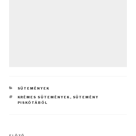
KATEGÓRIÁK
SÜTEMÉNYEK
CÍMKÉK
KRÉMES SÜTEMÉNYEK
,
SÜTEMÉNY
PISKÓTÁBÓL
Bejegyzés
ELŐZŐ