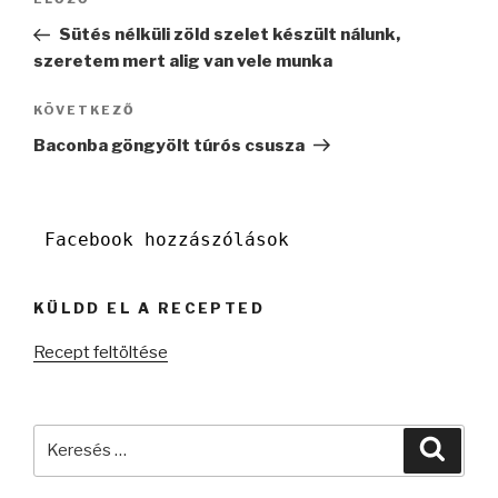
Korábbi
navigáció
bejegyzés
Sütés nélküli zöld szelet készült nálunk,
szeretem mert alig van vele munka
Következő
KÖVETKEZŐ
bejegyzés
Baconba göngyölt túrós csusza
Facebook hozzászólások
KÜLDD EL A RECEPTED
Recept feltöltése
Keresés
Keres
a
következő