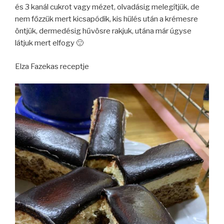
és 3 kanál cukrot vagy mézet, olvadásig melegítjük, de
nem főzzük mert kicsapódik, kis hülés után a krémesre
öntjük, dermedésig hűvösre rakjuk, utána már úgyse
látjuk mert elfogy 🙂
Elza Fazekas receptje