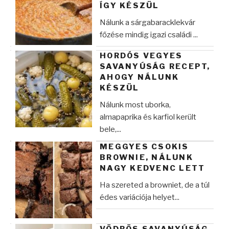
ÍGY KÉSZÜL
Nálunk a sárgabaracklekvár
főzése mindig igazi családi ...
HORDÓS VEGYES
SAVANYÚSÁG RECEPT,
AHOGY NÁLUNK
KÉSZÜL
Nálunk most uborka,
almapaprika és karfiol került
bele,...
MEGGYES CSOKIS
BROWNIE, NÁLUNK
NAGY KEDVENC LETT
Ha szereted a browniet, de a túl
édes variációja helyet...