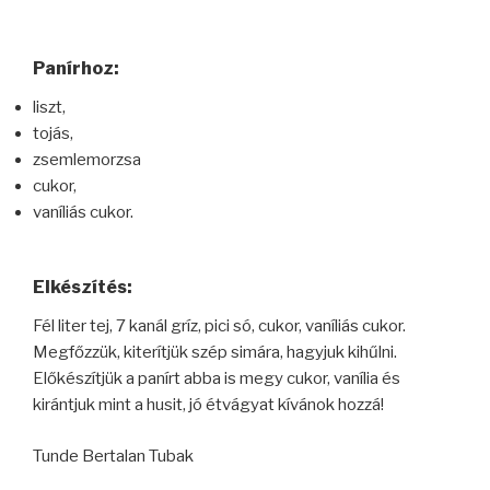
Panírhoz:
liszt,
tojás,
zsemlemorzsa
cukor,
vaníliás cukor.
Elkészítés:
Fél liter tej, 7 kanál gríz, pici só, cukor, vaníliás cukor.
Megfőzzük, kiterítjük szép simára, hagyjuk kihűlni.
Előkészítjük a panírt abba is megy cukor, vanília és
kirántjuk mint a husit, jó étvágyat kívánok hozzá!
Tunde Bertalan Tubak