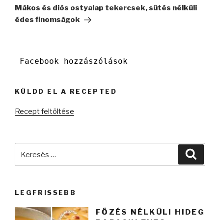
bejegyzés
Mákos és diós ostyalap tekercsek, sütés nélküli
édes finomságok
Facebook hozzászólások
KÜLDD EL A RECEPTED
Recept feltöltése
Keresés
Keres
a
következő
kifejezésre:
LEGFRISSEBB
FŐZÉS NÉLKÜLI HIDEG