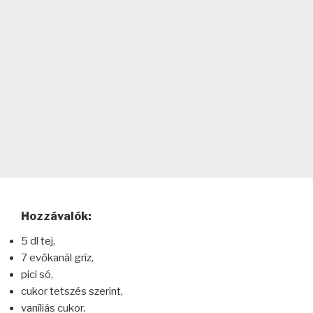
Hozzávalók:
5 dl tej,
7 evőkanál gríz,
pici só,
cukor tetszés szerint,
vaníliás cukor.