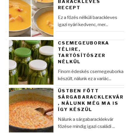
BARACKLEVES
RECEPT
Ez a főzés nélküli barackleves
igazi nyári kedvenc, mer...
CSEMEGEUBORKA
TÉLIRE,
TARTÓSÍTÓSZER
NÉLKÜL
Finom édeskés csemegeuborka
készült, nálunk ez a variác...
ÜSTBEN FŐTT
SÁRGABARACKLEKVÁR
, NÁLUNK MÉG MA IS
ÍGY KÉSZÜL
Nálunk a sárgabaracklekvár
főzése mindig igazi családi ...