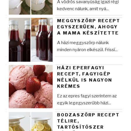
A vödrös savanyúság igazi régi
kedvenc nálunk, amit nyá...
MEGGYSZÖRP RECEPT
EGYSZERŰEN, AHOGY
A MAMA KÉSZÍTETTE
A házi meggyszörp nálunk
minden nyáron elkészül. Frissí...
HÁZI EPERFAGYI
RECEPT, FAGYIGÉP
NÉLKÜL IS NAGYON
KRÉMES
Ez az epres fagyi szerintem az
egyik legegyszerűbb házi...
BODZASZÖRP RECEPT
TÉLIRE,
TARTÓSÍTÓSZER