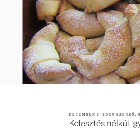
BEKÜLDVE:
DECEMBER 7, 2020
SZERZŐ:
Kelesztés nélküli gy