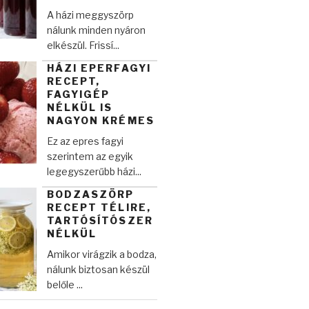
A házi meggyszörp
nálunk minden nyáron
elkészül. Frissí...
HÁZI EPERFAGYI
RECEPT,
FAGYIGÉP
NÉLKÜL IS
NAGYON KRÉMES
Ez az epres fagyi
szerintem az egyik
legegyszerűbb házi...
BODZASZÖRP
RECEPT TÉLIRE,
TARTÓSÍTÓSZER
NÉLKÜL
Amikor virágzik a bodza,
nálunk biztosan készül
belőle ...