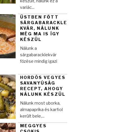
készült, nálunk ez a
variác...
ÜSTBEN FŐTT
SÁRGABARACKLE
KVÁR, NÁLUNK
MÉG MA IS ÍGY
KÉSZÜL
Nálunk a
sárgabaracklekvár
főzése mindig igazi
HORDÓS VEGYES
SAVANYÚSÁG
RECEPT, AHOGY
NÁLUNK KÉSZÜL
Nálunk most uborka,
almapaprika és karfiol
került bele,...
MEGGYES
CSOKIS