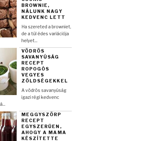
BROWNIE,
NÁLUNK NAGY
KEDVENC LETT
Ha szereted a browniet,
de a túl édes variációja
helyet...
VÖDRÖS
SAVANYÚSÁG
RECEPT
ROPOGÓS
VEGYES
ZÖLDSÉGEKKEL
A vödrös savanyúság
igazi régi kedvenc
...
MEGGYSZÖRP
RECEPT
EGYSZERŰEN,
AHOGY A MAMA
KÉSZÍTETTE