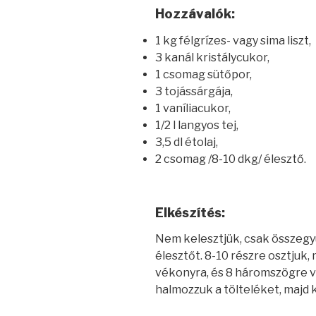
Hozzávalók:
1 kg félgrízes- vagy sima liszt,
3 kanál kristálycukor,
1 csomag sütőpor,
3 tojássárgája,
1 vaníliacukor,
1/2 l langyos tej,
3,5 dl étolaj,
2 csomag /8-10 dkg/ élesztő.
Elkészítés:
Nem kelesztjük, csak összegy
élesztőt. 8-10 részre osztjuk, 
vékonyra, és 8 háromszögre vá
halmozzuk a tölteléket, majd k