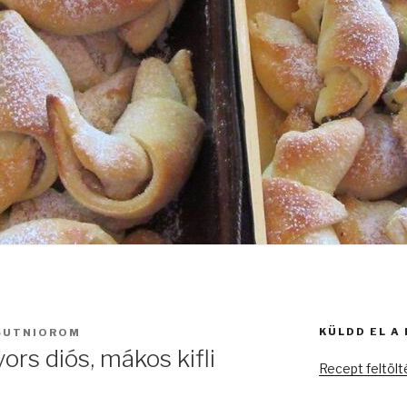
KÜLDD EL A
SUTNIOROM
ors diós, mákos kifli
Recept feltöl