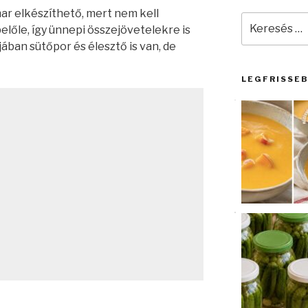
mar elkészíthető, mert nem kell
Keresés
belőle, így ünnepi összejövetelekre is
a
ában sütőpor és élesztő is van, de
következő
kifejezésre:
LEGFRISSE