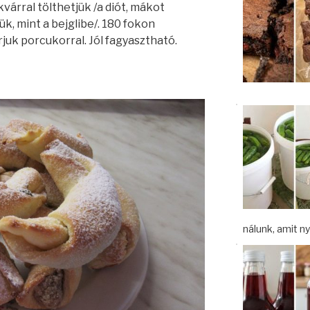
várral tölthetjük /a diót, mákot
zzük, mint a bejglibe/. 180 fokon
uk porcukorral. Jól fagyasztható.
nálunk, amit nyá