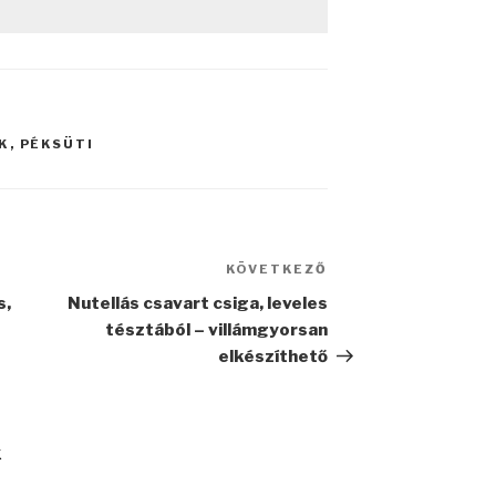
K
,
PÉKSÜTI
KÖVETKEZŐ
Következő
bejegyzés
s,
Nutellás csavart csiga, leveles
tésztából – villámgyorsan
elkészíthető
k