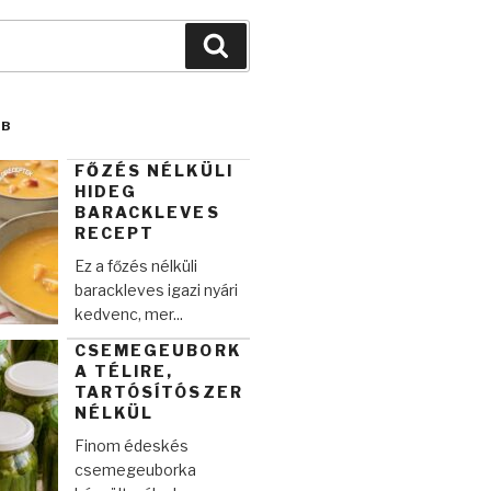
Keresés
BB
FŐZÉS NÉLKÜLI
HIDEG
BARACKLEVES
RECEPT
Ez a főzés nélküli
barackleves igazi nyári
kedvenc, mer...
CSEMEGEUBORK
A TÉLIRE,
TARTÓSÍTÓSZER
NÉLKÜL
Finom édeskés
csemegeuborka