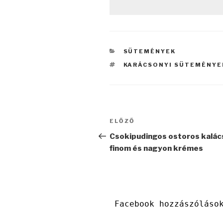
KATEGÓRIÁK
SÜTEMÉNYEK
CÍMKÉK
KARÁCSONYI SÜTEMÉNYE
Bejegyzés
Korábbi
ELŐZŐ
navigáció
bejegyzés
Csokipudingos ostoros kalác
finom és nagyon krémes
Facebook hozzászóláso