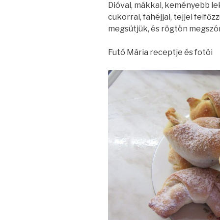
Dióval, mákkal, keményebb lek
cukorral, fahéjjal, tejjel felfő
megsütjük, és rögtön megszórj
Futó Mária receptje és fotói