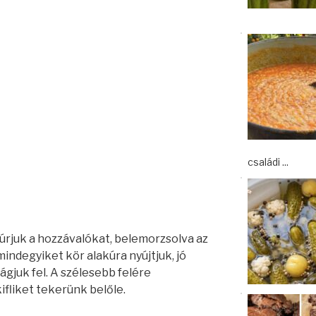
családi ...
úrjuk a hozzávalókat, belemorzsolva az
mindegyiket kör alakúra nyújtjuk, jó
gjuk fel. A szélesebb felére
ifliket tekerünk belőle.