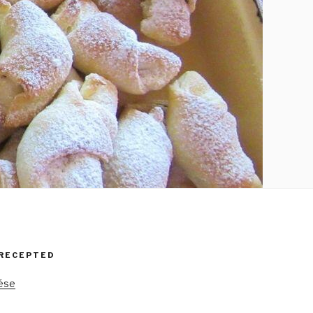
 RECEPTED
tése