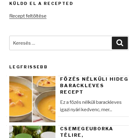
KÜLDD EL A RECEPTED
Recept feltöltése
Keresés
Keres
a
következő
kifejezésre:
LEGFRISSEBB
FŐZÉS NÉLKÜLI HIDEG
BARACKLEVES
RECEPT
Ez a főzés nélküli barackleves
igazi nyári kedvenc, mer...
CSEMEGEUBORKA
TÉLIRE,