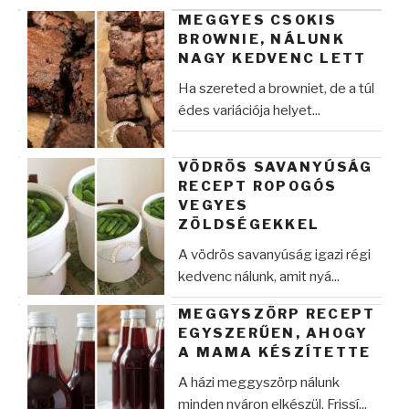
MEGGYES CSOKIS
BROWNIE, NÁLUNK
NAGY KEDVENC LETT
Ha szereted a browniet, de a túl
édes variációja helyet...
VÖDRÖS SAVANYÚSÁG
RECEPT ROPOGÓS
VEGYES
ZÖLDSÉGEKKEL
A vödrös savanyúság igazi régi
kedvenc nálunk, amit nyá...
MEGGYSZÖRP RECEPT
EGYSZERŰEN, AHOGY
A MAMA KÉSZÍTETTE
A házi meggyszörp nálunk
minden nyáron elkészül. Frissí...