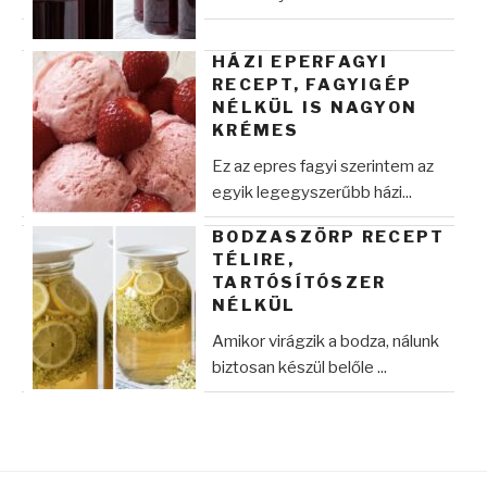
HÁZI EPERFAGYI
RECEPT, FAGYIGÉP
NÉLKÜL IS NAGYON
KRÉMES
Ez az epres fagyi szerintem az
egyik legegyszerűbb házi...
BODZASZÖRP RECEPT
TÉLIRE,
TARTÓSÍTÓSZER
NÉLKÜL
Amikor virágzik a bodza, nálunk
biztosan készül belőle ...