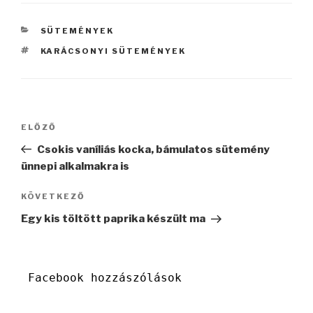
KATEGÓRIÁK
SÜTEMÉNYEK
CÍMKÉK
KARÁCSONYI SÜTEMÉNYEK
Bejegyzés
Korábbi
ELŐZŐ
navigáció
bejegyzés
Csokis vaníliás kocka, bámulatos sütemény
ünnepi alkalmakra is
Következő
KÖVETKEZŐ
bejegyzés
Egy kis töltött paprika készült ma
Facebook hozzászólások