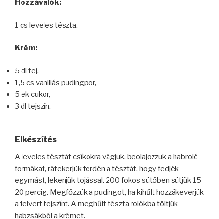
Hozzávalók:
1 cs leveles tészta.
Krém:
5 dl tej,
1,5 cs vaniliás pudingpor,
5 ek cukor,
3 dl tejszín.
Elkészítés
A leveles tésztát csíkokra vágjuk, beolajozzuk a habroló
formákat, rátekerjük ferdén a tésztát, hogy fedjék
egymást, lekenjük tojással. 200 fokos sütőben sütjük 15-
20 percig. Megfőzzük a pudingot, ha kihűlt hozzákeverjük
a felvert tejszínt. A meghűlt tészta rolókba töltjük
habzsákból a krémet.