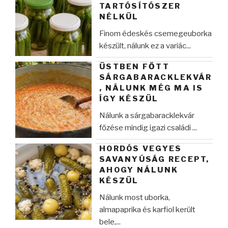
TARTÓSÍTÓSZER
NÉLKÜL
Finom édeskés csemegeuborka
készült, nálunk ez a variác...
ÜSTBEN FŐTT
SÁRGABARACKLEKVÁR
, NÁLUNK MÉG MA IS
ÍGY KÉSZÜL
Nálunk a sárgabaracklekvár
főzése mindig igazi családi ...
HORDÓS VEGYES
SAVANYÚSÁG RECEPT,
AHOGY NÁLUNK
KÉSZÜL
Nálunk most uborka,
almapaprika és karfiol került
bele,...