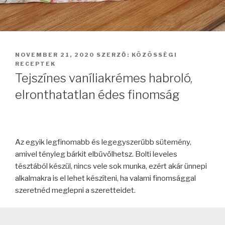
BEKÜLDVE:
NOVEMBER 21, 2020
SZERZŐ:
KÖZÖSSÉGI
RECEPTEK
Tejszínes vaníliakrémes habroló,
elronthatatlan édes finomság
Az egyik legfinomabb és legegyszerűbb sütemény,
amivel tényleg bárkit elbűvölhetsz. Bolti leveles
tésztából készül, nincs vele sok munka, ezért akár ünnepi
alkalmakra is el lehet készíteni, ha valami finomsággal
szeretnéd meglepni a szeretteidet.