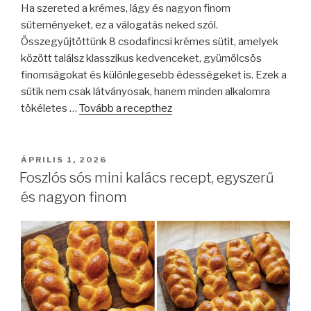
Ha szereted a krémes, lágy és nagyon finom
süteményeket, ez a válogatás neked szól.
Összegyűjtöttünk 8 csodafincsi krémes sütit, amelyek
között találsz klasszikus kedvenceket, gyümölcsös
finomságokat és különlegesebb édességeket is. Ezek a
sütik nem csak látványosak, hanem minden alkalomra
tökéletes …
Tovább a recepthez
BEKÜLDVE:
ÁPRILIS 1, 2026
Foszlós sós mini kalács recept, egyszerű
és nagyon finom