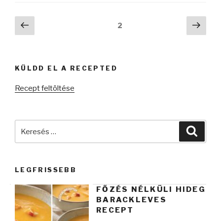
Posts
Előző
Köve
Oldal
2
oldal
oldal
pagination
KÜLDD EL A RECEPTED
Recept feltöltése
Keresés
Keres
a
következő
kifejezésre:
LEGFRISSEBB
FŐZÉS NÉLKÜLI HIDEG
BARACKLEVES
RECEPT