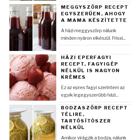
MEGGYSZÖRP RECEPT
EGYSZERŰEN, AHOGY
A MAMA KÉSZÍTETTE
A házi meggyszörp nálunk
minden nyáron elkészül. Frissí...
HÁZI EPERFAGYI
RECEPT, FAGYIGÉP
NÉLKÜL IS NAGYON
KRÉMES
Ez az epres fagyi szerintem az
egyik legegyszerűbb házi...
BODZASZÖRP RECEPT
TÉLIRE,
TARTÓSÍTÓSZER
NÉLKÜL
Amikor virágzik a bodza, nálunk