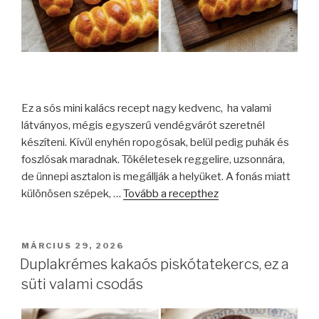
Ez a sós mini kalács recept nagy kedvenc, ha valami
látványos, mégis egyszerű vendégvárót szeretnél
készíteni. Kívül enyhén ropogósak, belül pedig puhák és
foszlósak maradnak. Tökéletesek reggelire, uzsonnára,
de ünnepi asztalon is megállják a helyüket. A fonás miatt
különösen szépek, …
Tovább a recepthez
BEKÜLDVE:
MÁRCIUS 29, 2026
Duplakrémes kakaós piskótatekercs, ez a
süti valami csodás