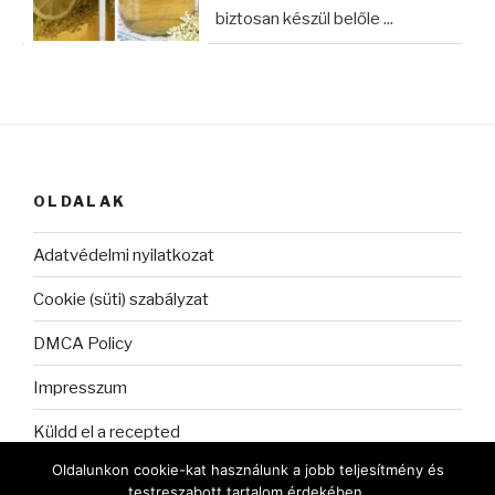
biztosan készül belőle ...
OLDALAK
Adatvédelmi nyilatkozat
Cookie (süti) szabályzat
DMCA Policy
Impresszum
Küldd el a recepted
Oldalunkon cookie-kat használunk a jobb teljesítmény és
testreszabott tartalom érdekében.