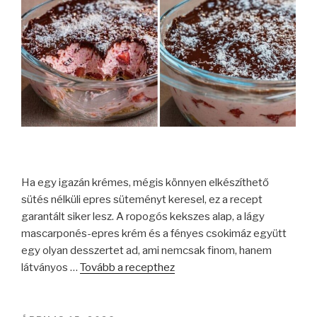
Ha egy igazán krémes, mégis könnyen elkészíthető
sütés nélküli epres süteményt keresel, ez a recept
garantált siker lesz. A ropogós kekszes alap, a lágy
mascarponés-epres krém és a fényes csokimáz együtt
egy olyan desszertet ad, ami nemcsak finom, hanem
látványos …
Tovább a recepthez