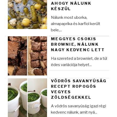
AHOGY NÁLUNK
KÉSZÜL
Nálunk most uborka,
almapaprika és karfiol került
bele,...
MEGGYES CSOKIS
BROWNIE, NÁLUNK
NAGY KEDVENC LETT
Ha szereted a browniet, de a túl
édes variációja helyet...
VÖDRÖS SAVANYÚSÁG
RECEPT ROPOGÓS
VEGYES
ZÖLDSÉGEKKEL
A vödrös savanyúság igazi régi
kedvenc nálunk, amit nyá...