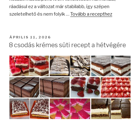
ráadásul ez a változat már stabilabb, így szépen
szeletelhető és nem folyik …
Tovább a recepthez
BEKÜLDVE:
ÁPRILIS 11, 2026
8 csodás krémes süti recept a hétvégére