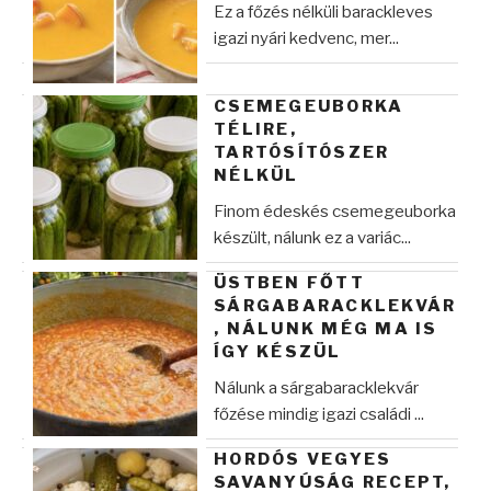
Ez a főzés nélküli barackleves
igazi nyári kedvenc, mer...
CSEMEGEUBORKA
TÉLIRE,
TARTÓSÍTÓSZER
NÉLKÜL
Finom édeskés csemegeuborka
készült, nálunk ez a variác...
ÜSTBEN FŐTT
SÁRGABARACKLEKVÁR
, NÁLUNK MÉG MA IS
ÍGY KÉSZÜL
Nálunk a sárgabaracklekvár
főzése mindig igazi családi ...
HORDÓS VEGYES
SAVANYÚSÁG RECEPT,