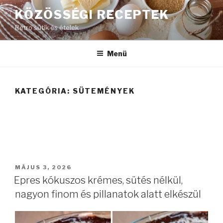
Tartalomhoz
KÖZÖSSÉGI RECEPTEK
Retro sütik és ételek
Menü
KATEGÓRIA:
SÜTEMÉNYEK
BEKÜLDVE:
MÁJUS 3, 2026
Epres kókuszos krémes, sütés nélkül,
nagyon finom és pillanatok alatt elkészül