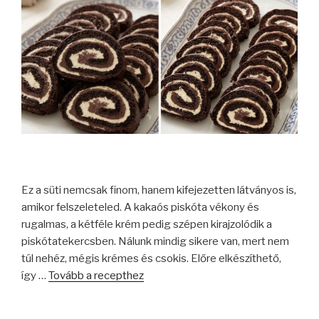
Ez a süti nemcsak finom, hanem kifejezetten látványos is,
amikor felszeleteled. A kakaós piskóta vékony és
rugalmas, a kétféle krém pedig szépen kirajzolódik a
piskótatekercsben. Nálunk mindig sikere van, mert nem
túl nehéz, mégis krémes és csokis. Előre elkészíthető,
így …
Tovább a recepthez