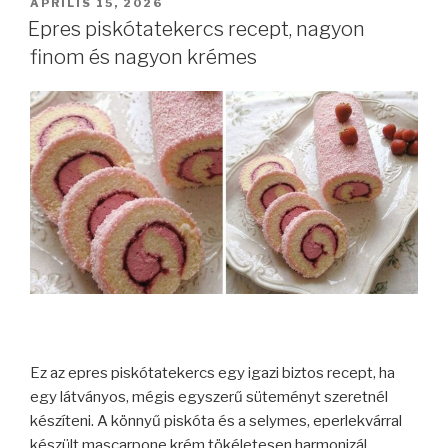
BEKÜLDVE:
ÁPRILIS 15, 2026
Epres piskótatekercs recept, nagyon
finom és nagyon krémes
Ez az epres piskótatekercs egy igazi biztos recept, ha
egy látványos, mégis egyszerű süteményt szeretnél
készíteni. A könnyű piskóta és a selymes, eperlekvárral
készült mascarpone krém tökéletesen harmonizál,