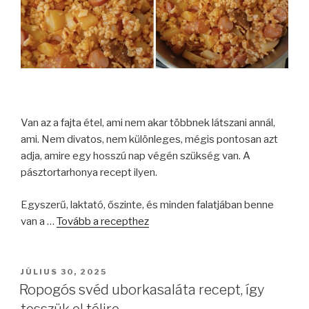
Van az a fajta étel, ami nem akar többnek látszani annál,
ami. Nem divatos, nem különleges, mégis pontosan azt
adja, amire egy hosszú nap végén szükség van. A
pásztortarhonya recept ilyen.
Egyszerű, laktató, őszinte, és minden falatjában benne
van a …
Tovább a recepthez
BEKÜLDVE:
JÚLIUS 30, 2025
Ropogós svéd uborkasaláta recept, így