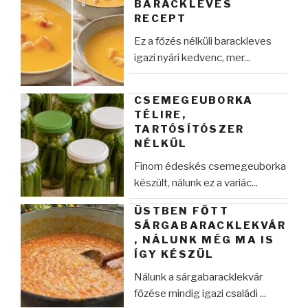
BARACKLEVES
RECEPT
Ez a főzés nélküli barackleves
igazi nyári kedvenc, mer...
CSEMEGEUBORKA
TÉLIRE,
TARTÓSÍTÓSZER
NÉLKÜL
Finom édeskés csemegeuborka
készült, nálunk ez a variác...
ÜSTBEN FŐTT
SÁRGABARACKLEKVÁR
, NÁLUNK MÉG MA IS
ÍGY KÉSZÜL
Nálunk a sárgabaracklekvár
főzése mindig igazi családi ...