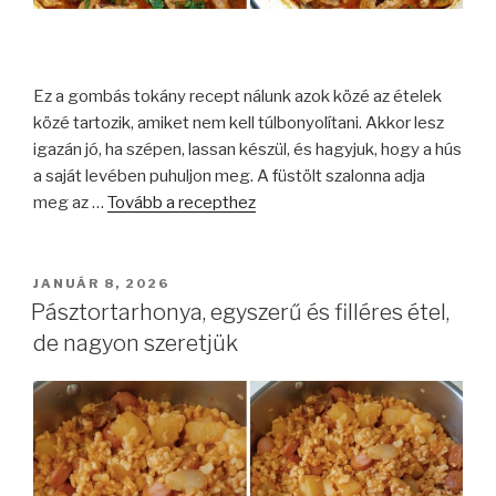
Ez a gombás tokány recept nálunk azok közé az ételek
közé tartozik, amiket nem kell túlbonyolítani. Akkor lesz
igazán jó, ha szépen, lassan készül, és hagyjuk, hogy a hús
a saját levében puhuljon meg. A füstölt szalonna adja
meg az …
Tovább a recepthez
BEKÜLDVE:
JANUÁR 8, 2026
Pásztortarhonya, egyszerű és filléres étel,
de nagyon szeretjük