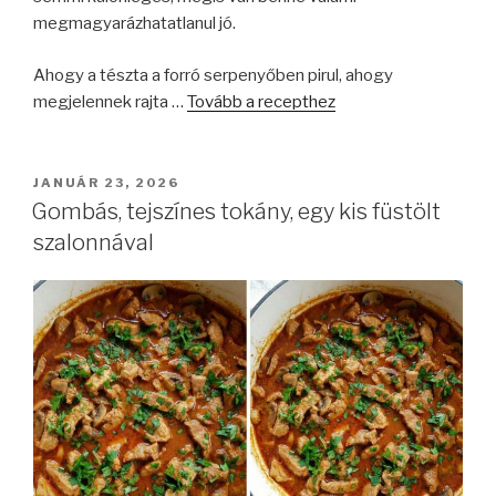
megmagyarázhatatlanul jó.
Ahogy a tészta a forró serpenyőben pirul, ahogy
megjelennek rajta …
Tovább a recepthez
BEKÜLDVE:
JANUÁR 23, 2026
Gombás, tejszínes tokány, egy kis füstölt
szalonnával