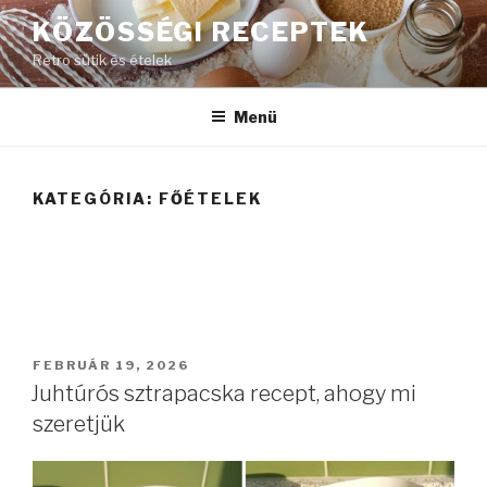
Tartalomhoz
KÖZÖSSÉGI RECEPTEK
Retro sütik és ételek
Menü
KATEGÓRIA:
FŐÉTELEK
BEKÜLDVE:
FEBRUÁR 19, 2026
Juhtúrós sztrapacska recept, ahogy mi
szeretjük