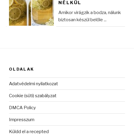
NÉLKÜL
Amikor virágzik a bodza, nálunk
biztosan készül belőle ...
OLDALAK
Adatvédelmi nyilatkozat
Cookie (süti) szabályzat
DMCA Policy
Impresszum
Küldd el a recepted