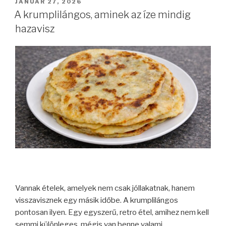
BEKÜLDVE:
JANUÁR 27, 2026
A krumplilángos, aminek az íze mindig
hazavisz
Vannak ételek, amelyek nem csak jóllakatnak, hanem
visszavisznek egy másik időbe. A krumplilángos
pontosan ilyen. Egy egyszerű, retro étel, amihez nem kell
semmi különleges, mégis van benne valami