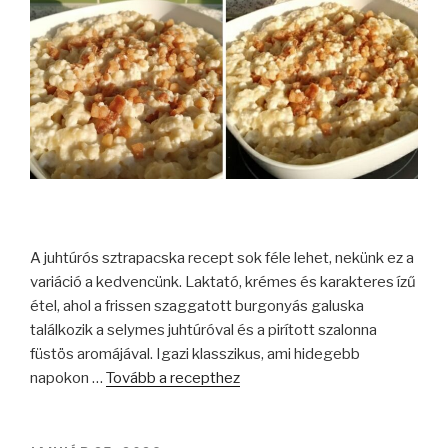
A juhtúrós sztrapacska recept sok féle lehet, nekünk ez a
variáció a kedvencünk. Laktató, krémes és karakteres ízű
étel, ahol a frissen szaggatott burgonyás galuska
találkozik a selymes juhtúróval és a pirított szalonna
füstös aromájával. Igazi klasszikus, ami hidegebb
napokon …
Tovább a recepthez