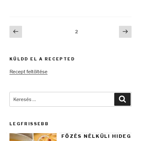
Posts
Előző
Köve
Oldal
2
oldal
oldal
pagination
KÜLDD EL A RECEPTED
Recept feltöltése
Keresés
Keres
a
következő
kifejezésre:
LEGFRISSEBB
FŐZÉS NÉLKÜLI HIDEG