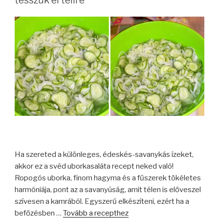
tesszük el télire
Ha szereted a különleges, édeskés-savanykás ízeket,
akkor ez a svéd uborkasaláta recept neked való!
Ropogós uborka, finom hagyma és a fűszerek tökéletes
harmóniája, pont az a savanyúság, amit télen is előveszel
szívesen a kamrából. Egyszerű elkészíteni, ezért ha a
befőzésben …
Tovább a recepthez