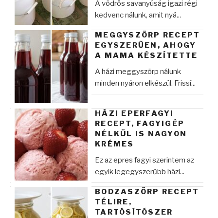
A vödrös savanyúság igazi régi
kedvenc nálunk, amit nyá...
MEGGYSZÖRP RECEPT
EGYSZERŰEN, AHOGY
A MAMA KÉSZÍTETTE
A házi meggyszörp nálunk
minden nyáron elkészül. Frissí...
HÁZI EPERFAGYI
RECEPT, FAGYIGÉP
NÉLKÜL IS NAGYON
KRÉMES
Ez az epres fagyi szerintem az
egyik legegyszerűbb házi...
BODZASZÖRP RECEPT
TÉLIRE,
TARTÓSÍTÓSZER