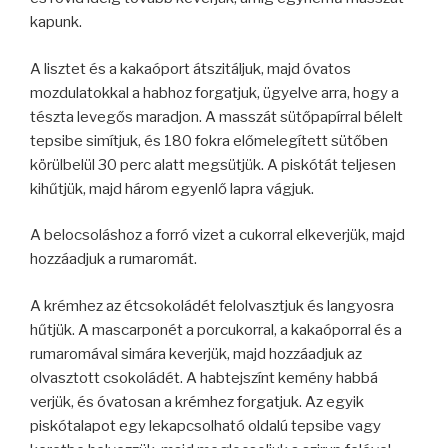
kapunk.
A lisztet és a kakaóport átszitáljuk, majd óvatos
mozdulatokkal a habhoz forgatjuk, ügyelve arra, hogy a
tészta levegős maradjon. A masszát sütőpapírral bélelt
tepsibe simítjuk, és 180 fokra előmelegített sütőben
körülbelül 30 perc alatt megsütjük. A piskótát teljesen
kihűtjük, majd három egyenlő lapra vágjuk.
A belocsoláshoz a forró vizet a cukorral elkeverjük, majd
hozzáadjuk a rumaromát.
A krémhez az étcsokoládét felolvasztjuk és langyosra
hűtjük. A mascarponét a porcukorral, a kakaóporral és a
rumaromával simára keverjük, majd hozzáadjuk az
olvasztott csokoládét. A habtejszínt kemény habbá
verjük, és óvatosan a krémhez forgatjuk. Az egyik
piskótalapot egy lekapcsolható oldalú tepsibe vagy