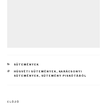
KATEGÓRIÁK
SÜTEMÉNYEK
CÍMKÉK
HÚSVÉTI SÜTEMÉNYEK
,
KARÁCSONYI
SÜTEMÉNYEK
,
SÜTEMÉNY PISKÓTÁBÓL
Bejegyzés
Korábbi
ELŐZŐ
navigáció