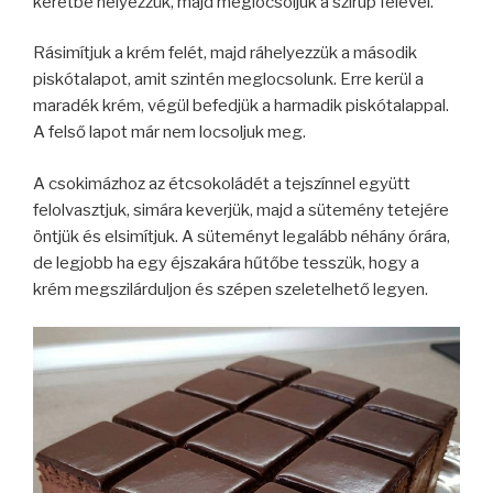
keretbe helyezzük, majd meglocsoljuk a szirup felével.
Rásimítjuk a krém felét, majd ráhelyezzük a második
piskótalapot, amit szintén meglocsolunk. Erre kerül a
maradék krém, végül befedjük a harmadik piskótalappal.
A felső lapot már nem locsoljuk meg.
A csokimázhoz az étcsokoládét a tejszínnel együtt
felolvasztjuk, simára keverjük, majd a sütemény tetejére
öntjük és elsimítjuk. A süteményt legalább néhány órára,
de legjobb ha egy éjszakára hűtőbe tesszük, hogy a
krém megszilárduljon és szépen szeletelhető legyen.