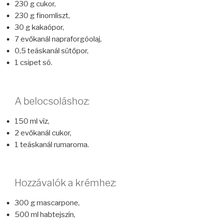
230 g cukor,
230 g finomliszt,
30 g kakaópor,
7 evőkanál napraforgóolaj,
0,5 teáskanál sütőpor,
1 csipet só.
A belocsoláshoz:
150 ml víz,
2 evőkanál cukor,
1 teáskanál rumaroma.
Hozzávalók a krémhez:
300 g mascarpone,
500 ml habtejszín,