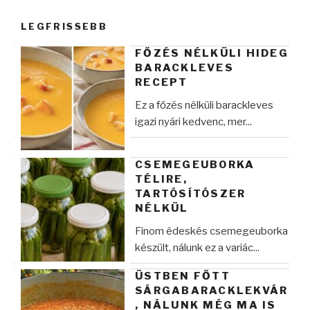
kifejezésre:
LEGFRISSEBB
FŐZÉS NÉLKÜLI HIDEG
BARACKLEVES
RECEPT
Ez a főzés nélküli barackleves
igazi nyári kedvenc, mer...
CSEMEGEUBORKA
TÉLIRE,
TARTÓSÍTÓSZER
NÉLKÜL
Finom édeskés csemegeuborka
készült, nálunk ez a variác...
ÜSTBEN FŐTT
SÁRGABARACKLEKVÁR
, NÁLUNK MÉG MA IS