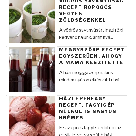
VÖDRÖS SAVANYÚSÁG
RECEPT ROPOGÓS
VEGYES
ZÖLDSÉGEKKEL
A vödrös savanyúság igazi régi
kedvenc nálunk, amit nyá...
MEGGYSZÖRP RECEPT
EGYSZERŰEN, AHOGY
A MAMA KÉSZÍTETTE
A házi meggyszörp nálunk
minden nyáron elkészül. Frissí...
HÁZI EPERFAGYI
RECEPT, FAGYIGÉP
NÉLKÜL IS NAGYON
KRÉMES
Ez az epres fagyi szerintem az
egyik legegyszerűbb házi...