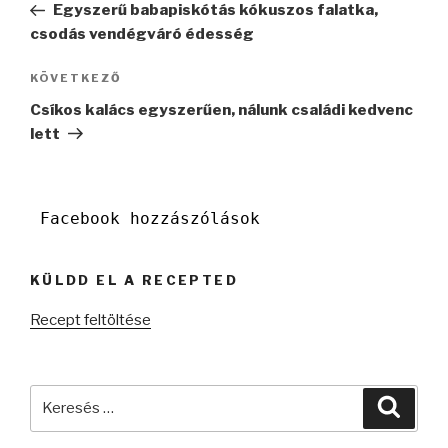
bejegyzés
Egyszerű babapiskótás kókuszos falatka,
csodás vendégváró édesség
Következő
KÖVETKEZŐ
bejegyzés
Csíkos kalács egyszerűen, nálunk családi kedvenc
lett
Facebook hozzászólások
KÜLDD EL A RECEPTED
Recept feltöltése
Keresés
Keres
a
következő