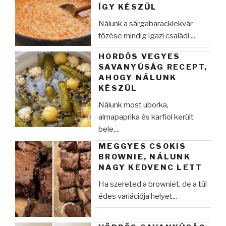
ÍGY KÉSZÜL
Nálunk a sárgabaracklekvár
főzése mindig igazi családi ...
HORDÓS VEGYES
SAVANYÚSÁG RECEPT,
AHOGY NÁLUNK
KÉSZÜL
Nálunk most uborka,
almapaprika és karfiol került
bele,...
MEGGYES CSOKIS
BROWNIE, NÁLUNK
NAGY KEDVENC LETT
Ha szereted a browniet, de a túl
édes variációja helyet...