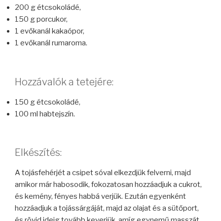
200 g étcsokoládé,
150 g porcukor,
1 evőkanál kakaópor,
1 evőkanál rumaroma.
Hozzávalók a tetejére:
150 g étcsokoládé,
100 ml habtejszín.
Elkészítés:
A tojásfehérjét a csipet sóval elkezdjük felverni, majd
amikor már habosodik, fokozatosan hozzáadjuk a cukrot,
és kemény, fényes habbá verjük. Ezután egyenként
hozzáadjuk a tojássárgáját, majd az olajat és a sütőport,
és rövid ideig tovább keverjük, amíg egynemű masszát