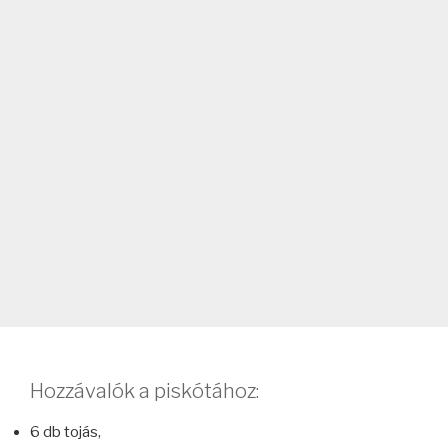
Hozzávalók a piskótához:
6 db tojás,