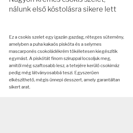
nálunk első kóstolásra sikere lett
Ez a csokis szelet egy igazán gazdag, réteges sütemény,
amelyben a puha kakaós piskóta és a selymes
mascarponés csokoládékrém tökéletesen kiegészítik
egymást. A piskótát finom sziruppal locsoljuk meg,
amitől még szaftosabb lesz, a tetejére kerülő csokimáz
pedig még látványosabbá teszi. Egyszerűen
elkészíthető, mégis ünnepi desszert, amely garantáltan
sikert arat.