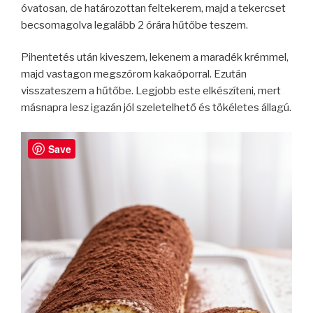
óvatosan, de határozottan feltekerem, majd a tekercset
becsomagolva legalább 2 órára hűtőbe teszem.
Pihentetés után kiveszem, lekenem a maradék krémmel,
majd vastagon megszórom kakaóporral. Ezután
visszateszem a hűtőbe. Legjobb este elkészíteni, mert
másnapra lesz igazán jól szeletelhető és tökéletes állagú.
Save