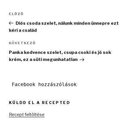
Bejegyzés
Korábbi
ELŐZŐ
navigáció
bejegyzés
Diós csoda szelet, nálunk minden ünnepre ezt
kéri a család
Következő
KÖVETKEZŐ
bejegyzés
Panka kedvence szelet, csupa csoki és jó sok
krém, ez a süti megunhatatlan
Facebook hozzászólások
KÜLDD EL A RECEPTED
Recept feltöltése