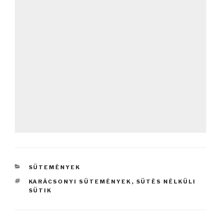
KATEGÓRIÁK
SÜTEMÉNYEK
CÍMKÉK
KARÁCSONYI SÜTEMÉNYEK
,
SÜTÉS NÉLKÜLI
SÜTIK