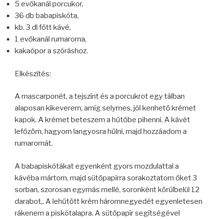
5 evőkanál porcukor,
36 db babapiskóta,
kb. 3 dl főtt kávé,
1 evőkanál rumaroma,
kakaópor a szóráshoz.
Elkészítés:
A mascarponét, a tejszínt és a porcukrot egy tálban
alaposan kikeverem, amíg selymes, jól kenhető krémet
kapok. A krémet beteszem a hűtőbe pihenni. A kávét
lefőzöm, hagyom langyosra hűlni, majd hozzáadom a
rumaromát.
A babapiskótákat egyenként gyors mozdulattal a
kávéba mártom, majd sütőpapírra sorakoztatom őket 3
sorban, szorosan egymás mellé, soronként körülbelül 12
darabot,. A lehűtött krém háromnegyedét egyenletesen
rákenem a piskótalapra. A sütőpapír segítségével