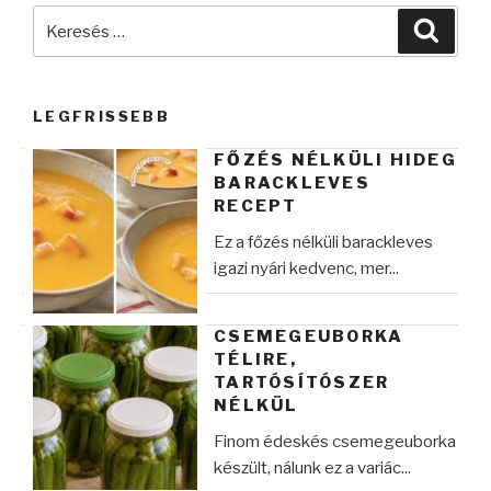
Keresés
Keres
a
következő
kifejezésre:
LEGFRISSEBB
FŐZÉS NÉLKÜLI HIDEG
BARACKLEVES
RECEPT
Ez a főzés nélküli barackleves
igazi nyári kedvenc, mer...
CSEMEGEUBORKA
TÉLIRE,
TARTÓSÍTÓSZER
NÉLKÜL
Finom édeskés csemegeuborka
készült, nálunk ez a variác...