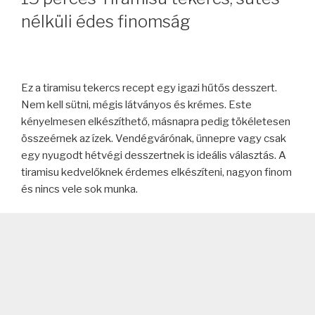
nélküli édes finomság
Ez a tiramisu tekercs recept egy igazi hűtős desszert.
Nem kell sütni, mégis látványos és krémes. Este
kényelmesen elkészíthető, másnapra pedig tökéletesen
összeérnek az ízek. Vendégvárónak, ünnepre vagy csak
egy nyugodt hétvégi desszertnek is ideális választás. A
tiramisu kedvelőknek érdemes elkészíteni, nagyon finom
és nincs vele sok munka.