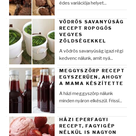
édes variációja helyet...
VÖDRÖS SAVANYÚSÁG
RECEPT ROPOGÓS
VEGYES
ZÖLDSÉGEKKEL
A vödrös savanyúság igazi régi
kedvenc nálunk, amit nyá...
MEGGYSZÖRP RECEPT
EGYSZERŰEN, AHOGY
A MAMA KÉSZÍTETTE
A házi meggyszörp nálunk
minden nyáron elkészül. Frissí...
HÁZI EPERFAGYI
RECEPT, FAGYIGÉP
NÉLKÜL IS NAGYON