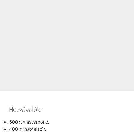
Hozzávalók:
500 g mascarpone,
400 ml habtejszín,