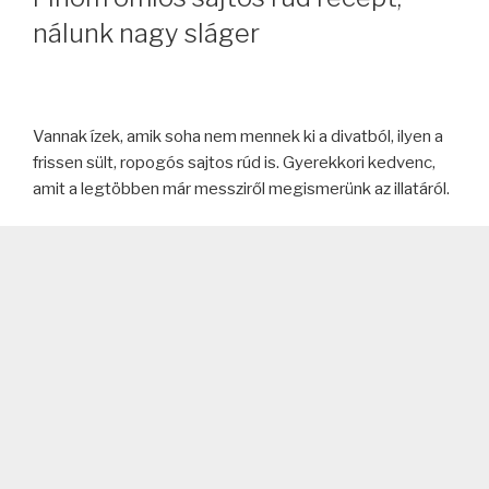
nálunk nagy sláger
Vannak ízek, amik soha nem mennek ki a divatból, ilyen a
frissen sült, ropogós sajtos rúd is. Gyerekkori kedvenc,
amit a legtöbben már messziről megismerünk az illatáról.