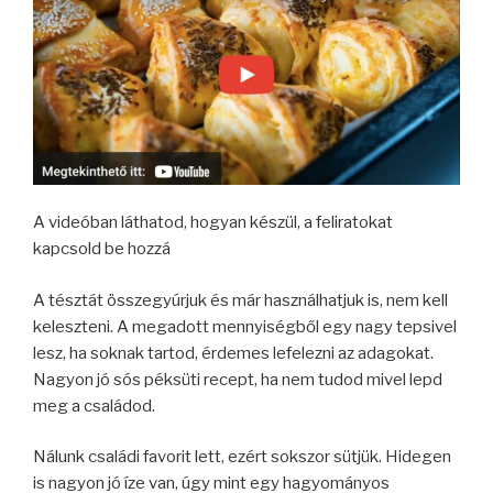
A videóban láthatod, hogyan készül, a feliratokat
kapcsold be hozzá
A tésztát összegyúrjuk és már használhatjuk is, nem kell
keleszteni. A megadott mennyiségből egy nagy tepsivel
lesz, ha soknak tartod, érdemes lefelezni az adagokat.
Nagyon jó sós péksüti recept, ha nem tudod mivel lepd
meg a családod.
Nálunk családi favorit lett, ezért sokszor sütjük. Hidegen
is nagyon jó íze van, úgy mint egy hagyományos