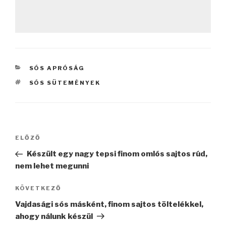
KATEGÓRIÁK
SÓS APRÓSÁG
CÍMKÉK
SÓS SÜTEMÉNYEK
Bejegyzés
Korábbi
ELŐZŐ
navigáció
bejegyzés
Készült egy nagy tepsi finom omlós sajtos rúd,
nem lehet megunni
Következő
KÖVETKEZŐ
bejegyzés
Vajdasági sós másként, finom sajtos töltelékkel,
ahogy nálunk készül