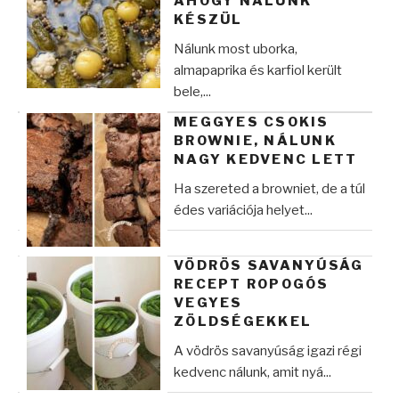
AHOGY NÁLUNK
KÉSZÜL
Nálunk most uborka,
almapaprika és karfiol került
bele,...
MEGGYES CSOKIS
BROWNIE, NÁLUNK
NAGY KEDVENC LETT
Ha szereted a browniet, de a túl
édes variációja helyet...
VÖDRÖS SAVANYÚSÁG
RECEPT ROPOGÓS
VEGYES
ZÖLDSÉGEKKEL
A vödrös savanyúság igazi régi
kedvenc nálunk, amit nyá...