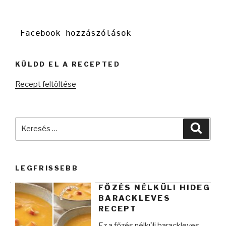
Facebook hozzászólások
KÜLDD EL A RECEPTED
Recept feltöltése
Keresés
Keres
a
következő
kifejezésre:
LEGFRISSEBB
FŐZÉS NÉLKÜLI HIDEG
BARACKLEVES
RECEPT
Ez a főzés nélküli barackleves