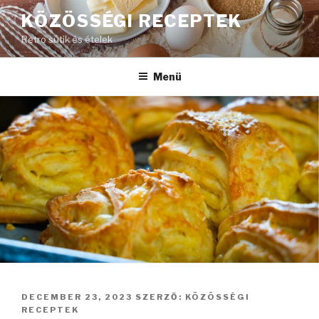
Tartalomhoz
KÖZÖSSÉGI RECEPTEK
Retro sütik és ételek
Menü
BEKÜLDVE:
DECEMBER 23, 2023
SZERZŐ:
KÖZÖSSÉGI
RECEPTEK