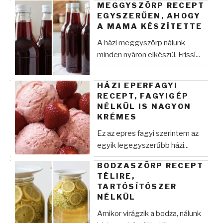
MEGGYSZÖRP RECEPT
EGYSZERŰEN, AHOGY
A MAMA KÉSZÍTETTE
A házi meggyszörp nálunk
minden nyáron elkészül. Frissí...
HÁZI EPERFAGYI
RECEPT, FAGYIGÉP
NÉLKÜL IS NAGYON
KRÉMES
Ez az epres fagyi szerintem az
egyik legegyszerűbb házi...
BODZASZÖRP RECEPT
TÉLIRE,
TARTÓSÍTÓSZER
NÉLKÜL
Amikor virágzik a bodza, nálunk