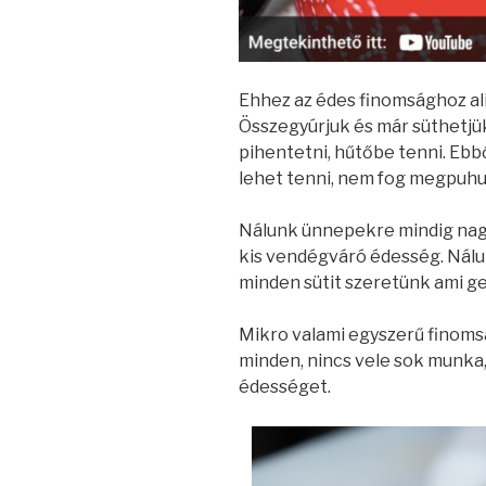
Ehhez az édes finomsághoz ali
Összegyúrjuk és már süthetjük
pihentetni, hűtőbe tenni. Ebbő
lehet tenni, nem fog megpuhul
Nálunk ünnepekre mindig nagy 
kis vendégváró édesség. Nálu
minden sütit szeretünk ami g
Mikro valami egyszerű finoms
minden, nincs vele sok munka
édességet.