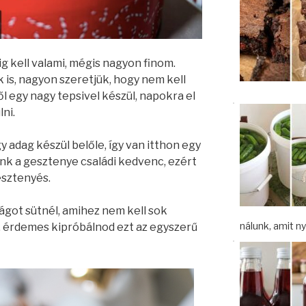
g kell valami, mégis nagyon finom.
 is, nagyon szeretjük, hogy nem kell
l egy nagy tepsivel készül, napokra el
ni.
adag készül belőle, így van itthon egy
nk a gesztenye családi kedvenc, ezért
esztenyés.
ágot sütnél, amihez nem kell sok
nálunk, amit nyá
, érdemes kipróbálnod ezt az egyszerű