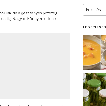
Keresés
a
nálunk, de a gesztenyés pöfeteg
következő
eddig. Nagyon könnyen el lehet
kifejezésre:
LEGFRISSE