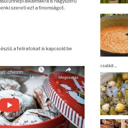
dásul ünnepi alkalmakra is nagyszerű
enki szereti ezt a finomságot.
szül, a feliratokat is kapcsold be
családi ...