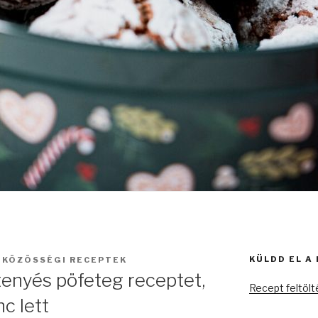
KÜLDD EL A
:
KÖZÖSSÉGI RECEPTEK
tenyés pöfeteg receptet,
Recept feltöl
c lett