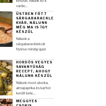
készült, nálunk ez a
variác...
ÜSTBEN FŐTT
SÁRGABARACKLE
KVÁR, NÁLUNK
MÉG MA IS ÍGY
KÉSZÜL
Nálunk a
sárgabaracklekvár
főzése mindig igazi
HORDÓS VEGYES
SAVANYÚSÁG
RECEPT, AHOGY
NÁLUNK KÉSZÜL
Nálunk most uborka,
almapaprika és karfiol
került bele,...
MEGGYES
CSOKIS