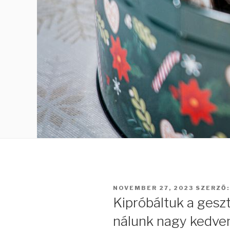
BEKÜLDVE:
NOVEMBER 27, 2023
SZERZŐ
Kipróbáltuk a gesz
nálunk nagy kedven