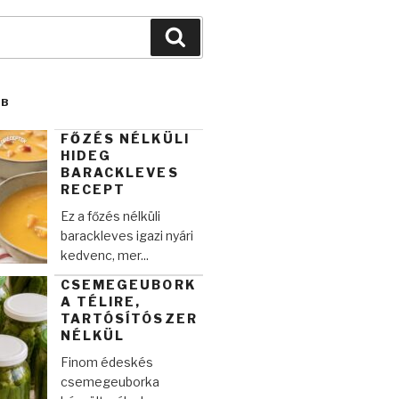
Keresés
BB
FŐZÉS NÉLKÜLI
HIDEG
BARACKLEVES
RECEPT
Ez a főzés nélküli
barackleves igazi nyári
kedvenc, mer...
CSEMEGEUBORK
A TÉLIRE,
TARTÓSÍTÓSZER
NÉLKÜL
Finom édeskés
csemegeuborka