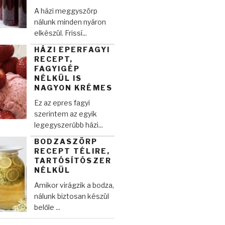
A házi meggyszörp
nálunk minden nyáron
elkészül. Frissí...
HÁZI EPERFAGYI
RECEPT,
FAGYIGÉP
NÉLKÜL IS
NAGYON KRÉMES
Ez az epres fagyi
szerintem az egyik
legegyszerűbb házi...
BODZASZÖRP
RECEPT TÉLIRE,
TARTÓSÍTÓSZER
NÉLKÜL
Amikor virágzik a bodza,
nálunk biztosan készül
belőle ...