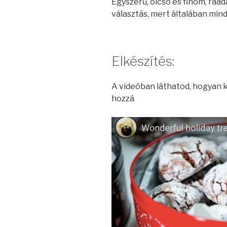
Egyszerű, olcsó és finom, ráa
választás, mert általában mind
Elkészítés:
A videóban láthatod, hogyan ké
hozzá