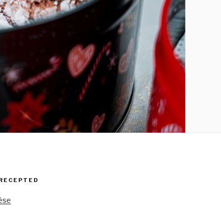
 RECEPTED
tése