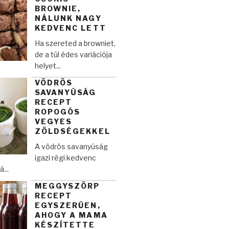
BROWNIE,
NÁLUNK NAGY
KEDVENC LETT
Ha szereted a browniet,
de a túl édes variációja
helyet...
VÖDRÖS
SAVANYÚSÁG
RECEPT
ROPOGÓS
VEGYES
ZÖLDSÉGEKKEL
A vödrös savanyúság
igazi régi kedvenc
...
MEGGYSZÖRP
RECEPT
EGYSZERŰEN,
AHOGY A MAMA
KÉSZÍTETTE