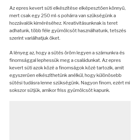
Az epres kevert süti elkészítése elképesztően könnyű,
mert csak egy 250 ml-s pohárra van szükségünk a
hozzávalók kiméréséhez. Kreativitásunknak is teret
adhatunk, több féle gyümölcsöt használhatunk, tetszés
szerint variálhatjuk őket.
A lényeg az, hogy a sütés öröm legyen a számunkra és
finomsággal lephessük meg a családunkat. Az epres
kevert süti azok közé a finomságok közé tartozik, amit
egyszerűen elkészíthetünk anélkül, hogy különösebb
sütési tudásra lenne szükségünk. Nagyon finom, ezért mi
sokszor sütjük, amikor friss gyümölcsöt kapunk.