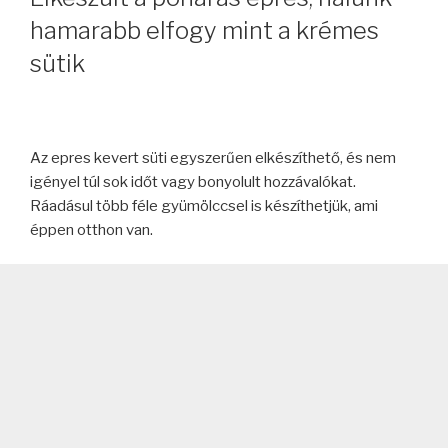
hamarabb elfogy mint a krémes
sütik
Az epres kevert süti egyszerűen elkészíthető, és nem
igényel túl sok időt vagy bonyolult hozzávalókat.
Ráadásul több féle gyümölccsel is készíthetjük, ami
éppen otthon van.