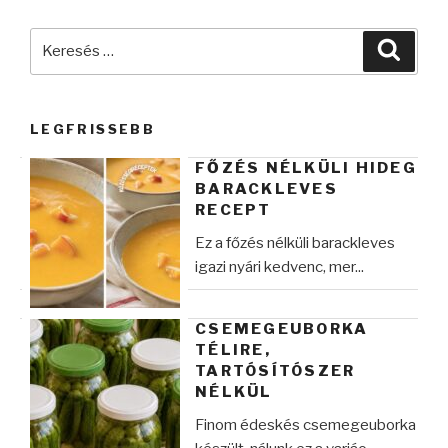
Keresés
Keres
a
következő
kifejezésre:
LEGFRISSEBB
FŐZÉS NÉLKÜLI HIDEG
BARACKLEVES
RECEPT
Ez a főzés nélküli barackleves
igazi nyári kedvenc, mer...
CSEMEGEUBORKA
TÉLIRE,
TARTÓSÍTÓSZER
NÉLKÜL
Finom édeskés csemegeuborka