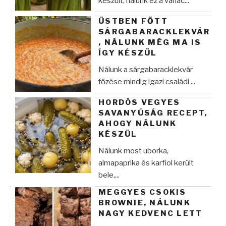
készült, nálunk ez a variác...
ÜSTBEN FŐTT
SÁRGABARACKLEKVÁR
, NÁLUNK MÉG MA IS
ÍGY KÉSZÜL
Nálunk a sárgabaracklekvár
főzése mindig igazi családi ...
HORDÓS VEGYES
SAVANYÚSÁG RECEPT,
AHOGY NÁLUNK
KÉSZÜL
Nálunk most uborka,
almapaprika és karfiol került
bele,...
MEGGYES CSOKIS
BROWNIE, NÁLUNK
NAGY KEDVENC LETT