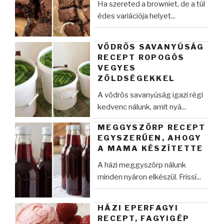
Ha szereted a browniet, de a túl
édes variációja helyet...
VÖDRÖS SAVANYÚSÁG
RECEPT ROPOGÓS
VEGYES
ZÖLDSÉGEKKEL
A vödrös savanyúság igazi régi
kedvenc nálunk, amit nyá...
MEGGYSZÖRP RECEPT
EGYSZERŰEN, AHOGY
A MAMA KÉSZÍTETTE
A házi meggyszörp nálunk
minden nyáron elkészül. Frissí...
HÁZI EPERFAGYI
RECEPT, FAGYIGÉP