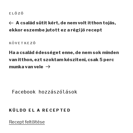
Bejegyzés
Korábbi
ELŐZŐ
navigáció
bejegyzés
A család sütit kért, de nem volt itthon tojás,
ekkor eszembe jutott ez a régi jó recept
Következő
KÖVETKEZŐ
bejegyzés
Ha a család édességet enne, de nem sok minden
van itthon, ezt szoktam készíteni, csak 5 perc
munka van vele
Facebook hozzászólások
KÜLDD EL A RECEPTED
Recept feltöltése