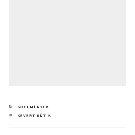
KATEGÓRIÁK
SÜTEMÉNYEK
CÍMKÉK
KEVERT SÜTIK