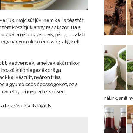
erjük, majd sütjük, nem kell a tésztát
ezért készítjük annyira sokszor. Ha a
msokára nálunk vannak, pár perc alatt
z egy nagyon olcsó édesség, alig kell
gyobb kedvencek, amelyek akármikor
 hozzá különleges és drága
kkal készült, nyáron friss
ted a gyümölcsös édességeket, ez a
mar elnyeri majd a tetszésed.
nálunk, amit nyá
 hozzávalók listáját is.