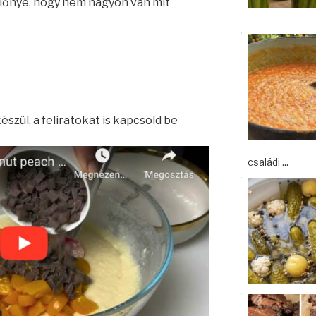
lőnye, hogy nem nagyon van mit
szül, a feliratokat is kapcsold be
családi ...