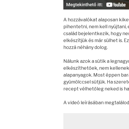
A hozzávalókat alaposan kikev
pihentetni, nem kell nyújtani, 
család bejelentkezik, hogy ne
elkészítjük és már sülhet is. E
hozzá néhány dolog.
Nálunk azok a sütik a legna
elkészíthetőek, nem kellenek
alapanyagok. Most éppen barac
gyümölccsel sütjük. Ha szere
recept vélhetőleg neked is ha
A videó leírásában megtalálod a