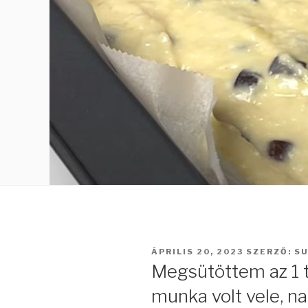
BEKÜLDVE:
ÁPRILIS 20, 2023
SZERZŐ:
S
Megsütöttem az 1 t
munka volt vele, n