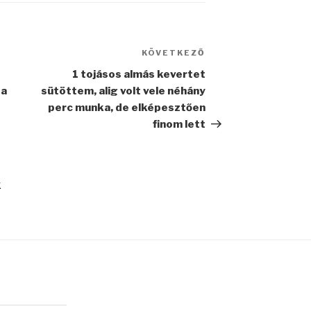
KÖVETKEZŐ
Következő
bejegyzés
1 tojásos almás kevertet
 a
sütöttem, alig volt vele néhány
perc munka, de elképesztően
finom lett
k