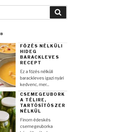
Keresés
BB
FŐZÉS NÉLKÜLI
HIDEG
BARACKLEVES
RECEPT
Ez a főzés nélküli
barackleves igazi nyári
kedvenc, mer...
CSEMEGEUBORK
A TÉLIRE,
TARTÓSÍTÓSZER
NÉLKÜL
Finom édeskés
csemegeuborka