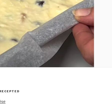
 RECEPTED
tése