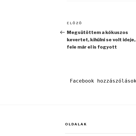
Bejegyzés
Korábbi
ELŐZŐ
navigáció
bejegyzés
Megsütöttem a kókuszos
kevertet, kihűlni se volt ideje,
fele már el is fogyott
Facebook hozzászóláso
OLDALAK