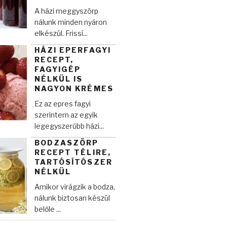
A házi meggyszörp
nálunk minden nyáron
elkészül. Frissí...
HÁZI EPERFAGYI
RECEPT,
FAGYIGÉP
NÉLKÜL IS
NAGYON KRÉMES
Ez az epres fagyi
szerintem az egyik
legegyszerűbb házi...
BODZASZÖRP
RECEPT TÉLIRE,
TARTÓSÍTÓSZER
NÉLKÜL
Amikor virágzik a bodza,
nálunk biztosan készül
belőle ...