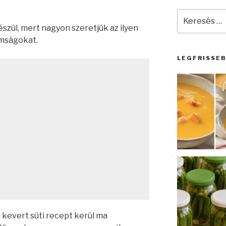
Keresés
a
észül, mert nagyon szeretjük az ilyen
következő
omságokat.
kifejezésre:
LEGFRISSE
 kevert süti recept kerül ma