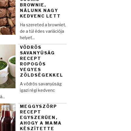
BROWNIE,
NÁLUNK NAGY
KEDVENC LETT
Ha szereted a browniet,
de a túl édes variációja
helyet...
VÖDRÖS
SAVANYÚSÁG
RECEPT
ROPOGÓS
VEGYES
ZÖLDSÉGEKKEL
A vödrös savanyúság
igazi régi kedvenc
...
MEGGYSZÖRP
RECEPT
EGYSZERŰEN,
AHOGY A MAMA
KÉSZÍTETTE