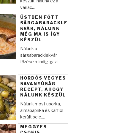
készült, nálunk ez a
variác...
ÜSTBEN FŐTT
SÁRGABARACKLE
KVÁR, NÁLUNK
MÉG MA IS ÍGY
KÉSZÜL
Nálunk a
sárgabaracklekvár
főzése mindig igazi
HORDÓS VEGYES
SAVANYÚSÁG
RECEPT, AHOGY
NÁLUNK KÉSZÜL
Nálunk most uborka,
almapaprika és karfiol
került bele,...
MEGGYES
CSOKIS