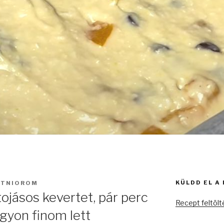
KÜLDD EL A
UTNIOROM
ojásos kevertet, pár perc
Recept feltöl
agyon finom lett