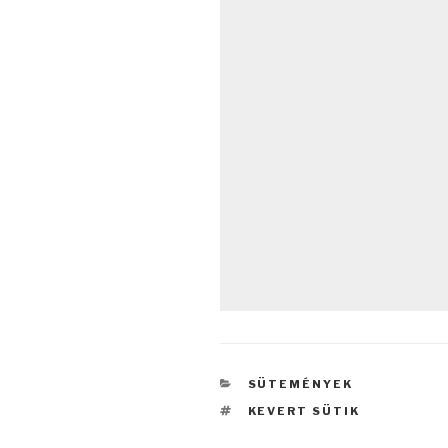
KATEGÓRIÁK
SÜTEMÉNYEK
CÍMKÉK
KEVERT SÜTIK