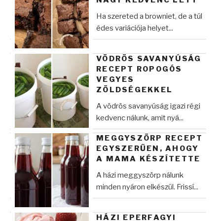
NAGY KEDVENC LETT
Ha szereted a browniet, de a túl
édes variációja helyet...
VÖDRÖS SAVANYÚSÁG
RECEPT ROPOGÓS
VEGYES
ZÖLDSÉGEKKEL
A vödrös savanyúság igazi régi
kedvenc nálunk, amit nyá...
MEGGYSZÖRP RECEPT
EGYSZERŰEN, AHOGY
A MAMA KÉSZÍTETTE
A házi meggyszörp nálunk
minden nyáron elkészül. Frissí...
HÁZI EPERFAGYI