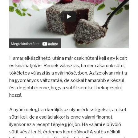
Hamar elkészíthető, utána már csak hűteni kell egy kicsit
és kínálhatjuk is. Remek választás, ha nem akarunk sütni,
tökéletes választás a nyári hőségben. Az íze olyan mint a
hagyományos változatáé, de sokkal hamarabb elkészül
és a legjobb benne, hogy a sütőt sem kell bekapcsolni
hozzá.
A nyári melegben kerüljük az olyan édességeket, amiket
sütni kell, de a család akkor is enne valami finomat,
ilyenkor ez a recept tényleg jól jön. Ha valami elbűvölő
sütit készítenél, érdemes kipróbálnod! A sütés nélküli