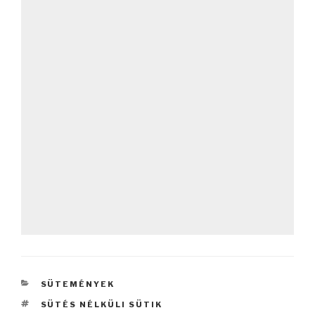
KATEGÓRIÁK
SÜTEMÉNYEK
CÍMKÉK
SÜTÉS NÉLKÜLI SÜTIK