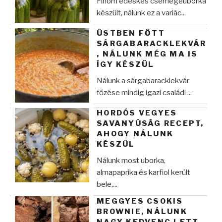
Finom édeskés csemegeuborka
készült, nálunk ez a variác...
ÜSTBEN FŐTT
SÁRGABARACKLEKVÁR
, NÁLUNK MÉG MA IS
ÍGY KÉSZÜL
Nálunk a sárgabaracklekvár
főzése mindig igazi családi ...
HORDÓS VEGYES
SAVANYÚSÁG RECEPT,
AHOGY NÁLUNK
KÉSZÜL
Nálunk most uborka,
almapaprika és karfiol került
bele,...
MEGGYES CSOKIS
BROWNIE, NÁLUNK