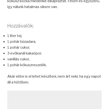
kókusz kocka mindenkit elkápráztat. Finom és egyszerű,
így nálunk hatalmas sikere van.
Hozzávalók:
1 liter tej,
1 pohár búzadara,
1 pohár cukor,
3 evőkanál kakaópor,
vaníliás cukor,
1 pohár kókuszreszelék.
Akár előre is el lehet készíteni, nem árt neki, ha egy napot
áll a hűtőben.