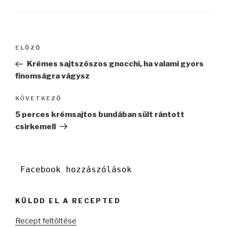
Bejegyzés
Korábbi
ELŐZŐ
navigáció
bejegyzés
Krémes sajtszószos gnocchi, ha valami gyors
finomságra vágysz
Következő
KÖVETKEZŐ
bejegyzés
5 perces krémsajtos bundában sült rántott
csirkemell
Facebook hozzászólások
KÜLDD EL A RECEPTED
Recept feltöltése