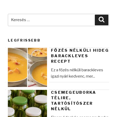
Keresés
Keres
a
következő
kifejezésre:
LEGFRISSEBB
FŐZÉS NÉLKÜLI HIDEG
BARACKLEVES
RECEPT
Ez a főzés nélküli barackleves
igazi nyári kedvenc, mer...
CSEMEGEUBORKA
TÉLIRE,
TARTÓSÍTÓSZER
NÉLKÜL