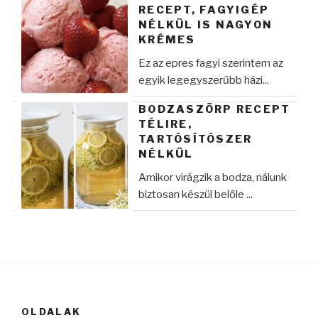
RECEPT, FAGYIGÉP
NÉLKÜL IS NAGYON
KRÉMES
Ez az epres fagyi szerintem az
egyik legegyszerűbb házi...
BODZASZÖRP RECEPT
TÉLIRE,
TARTÓSÍTÓSZER
NÉLKÜL
Amikor virágzik a bodza, nálunk
biztosan készül belőle ...
OLDALAK