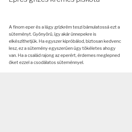
A finom eper és a lágy grízkrém teszi bámulatossá ezt a
süteményt. Gyönyörű, így akár ünnepekre is
elkészíthetjük. Ha egyszer kipróbálod, biztosan kedvenc
lesz, ez a sütemény egyszerűen úgy tökéletes ahogy
van. Ha a család rajong az eperért, érdemes meglepned
őket ezzel a csodálatos süteménnyel.