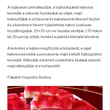
A tojásokat szétválasztjuk, a tojássárgákat habosra
keverjük a cukorral, hozzáadjuk az olajat, majd
beleszitáljuk a sütőporral és kakaóporral elkevert lisztet
és a keményre felvert tojásfehérje habot óvatosan
hozzáforgatjuk. 25×35 cm-es tepsibe simítjuk, 170 fokon
kb 20 percig sütjük, ha kész a piskóta lekenjük lekvárral.
A krémhez a tejben megfőzzük a búzadarát, a vajat
habosra keverjük a porcukorral, majd a kihűlt tejbegrízhez
keverjük. Rákenjük a krémet a piskótára, kirakjuk eperrel,
majd elkészítjük rá a tortazselét.
Pakainé Hegedűs Andrea