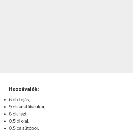
Hozzávalók:
6 db tojás,
9 ek kristálycukor,
8 ek liszt,
0,5 dl olaj,
0,5 cs sütőpor,