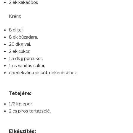
2 ek kakaópor.
Krém:
8 dl tej,
8 ek búzadara,
20 dkg vaj,
2 ek cukor,
15 dkg porcukor,
1 cs vaníliás cukor,
eperlekvár a piskóta lekenéséhez
Tetejére:
1/2 kg eper,
2 cs piros tortazselé.
Elkészítés: