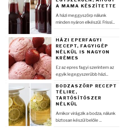
EGYSZERŰEN, AHOGY
A MAMA KÉSZÍTETTE
A házi meggyszörp nálunk
minden nyáron elkészül. Frissí...
HÁZI EPERFAGYI
RECEPT, FAGYIGÉP
NÉLKÜL IS NAGYON
KRÉMES
Ez az epres fagyi szerintem az
egyik legegyszerűbb házi...
BODZASZÖRP RECEPT
TÉLIRE,
TARTÓSÍTÓSZER
NÉLKÜL
Amikor virágzik a bodza, nálunk
biztosan készül belőle ...