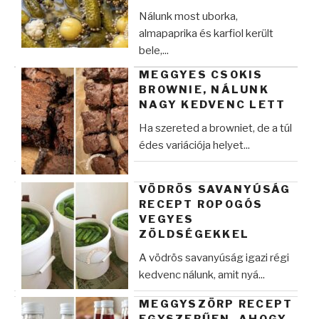
Nálunk most uborka,
almapaprika és karfiol került
bele,...
MEGGYES CSOKIS
BROWNIE, NÁLUNK
NAGY KEDVENC LETT
Ha szereted a browniet, de a túl
édes variációja helyet...
VÖDRÖS SAVANYÚSÁG
RECEPT ROPOGÓS
VEGYES
ZÖLDSÉGEKKEL
A vödrös savanyúság igazi régi
kedvenc nálunk, amit nyá...
MEGGYSZÖRP RECEPT