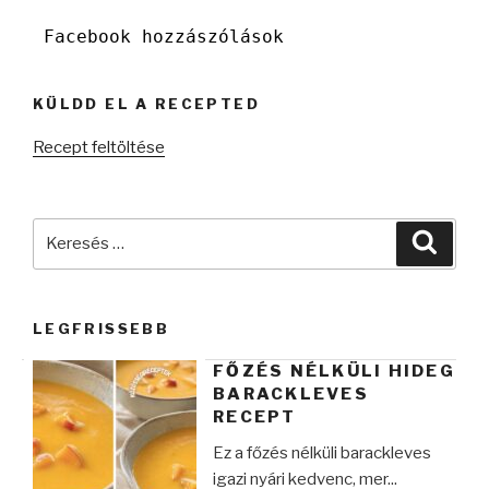
Facebook hozzászólások
KÜLDD EL A RECEPTED
Recept feltöltése
Keresés
Keres
a
következő
kifejezésre:
LEGFRISSEBB
FŐZÉS NÉLKÜLI HIDEG
BARACKLEVES
RECEPT
Ez a főzés nélküli barackleves
igazi nyári kedvenc, mer...