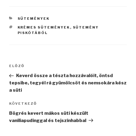
KATEGÓRIÁK
SÜTEMÉNYEK
CÍMKÉK
KRÉMES SÜTEMÉNYEK
,
SÜTEMÉNY
PISKÓTÁBÓL
Bejegyzés
Korábbi
ELŐZŐ
navigáció
bejegyzés
Keverd össze a tészta hozzávalóit, öntsd
tepsibe, tegyél rá gyümölcsöt és nemsokára kész
a süti
Következő
KÖVETKEZŐ
bejegyzés
Bögrés kevert mákos süti készült
vaníliapudinggal és tejszínhabbal