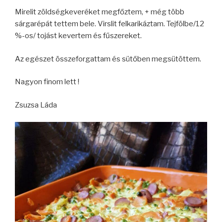
Mirelit zöldségkeveréket megfőztem, + még több
sárgarépát tettem bele. Virslit felkarikáztam. Tejfölbe/12
%-os/ tojást kevertem és fűszereket.
Az egészet összeforgattam és sütőben megsütöttem.
Nagyon finom lett !
Zsuzsa Láda