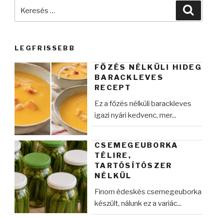
Keresés
Keres
a
következő
kifejezésre:
LEGFRISSEBB
FŐZÉS NÉLKÜLI HIDEG
BARACKLEVES
RECEPT
Ez a főzés nélküli barackleves
igazi nyári kedvenc, mer...
CSEMEGEUBORKA
TÉLIRE,
TARTÓSÍTÓSZER
NÉLKÜL
Finom édeskés csemegeuborka
készült, nálunk ez a variác...