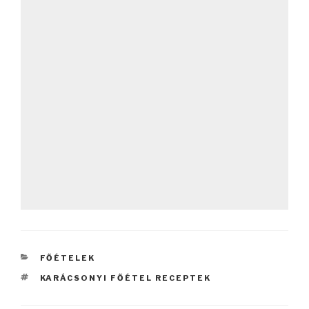
KATEGÓRIÁK
FŐÉTELEK
CÍMKÉK
KARÁCSONYI FŐÉTEL RECEPTEK