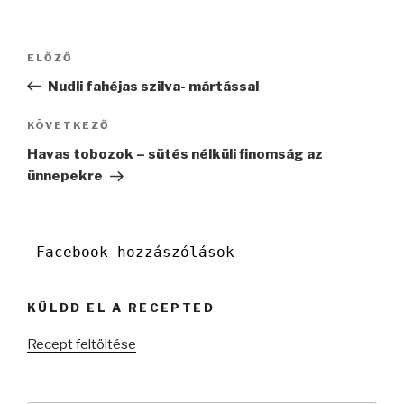
Bejegyzés
Korábbi
ELŐZŐ
navigáció
bejegyzés
Nudli fahéjas szilva- mártással
Következő
KÖVETKEZŐ
bejegyzés
Havas tobozok – sütés nélküli finomság az
ünnepekre
Facebook hozzászólások
KÜLDD EL A RECEPTED
Recept feltöltése