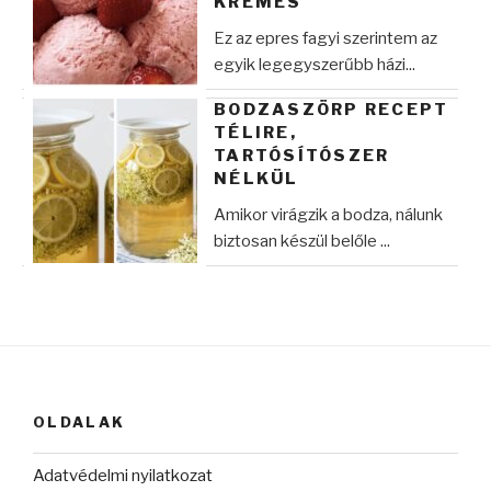
KRÉMES
Ez az epres fagyi szerintem az
egyik legegyszerűbb házi...
BODZASZÖRP RECEPT
TÉLIRE,
TARTÓSÍTÓSZER
NÉLKÜL
Amikor virágzik a bodza, nálunk
biztosan készül belőle ...
OLDALAK
Adatvédelmi nyilatkozat