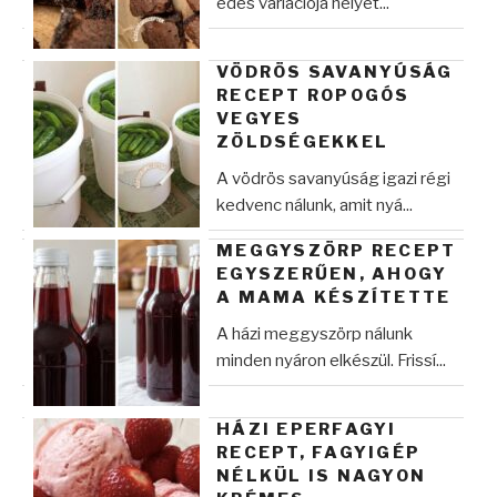
édes variációja helyet...
VÖDRÖS SAVANYÚSÁG
RECEPT ROPOGÓS
VEGYES
ZÖLDSÉGEKKEL
A vödrös savanyúság igazi régi
kedvenc nálunk, amit nyá...
MEGGYSZÖRP RECEPT
EGYSZERŰEN, AHOGY
A MAMA KÉSZÍTETTE
A házi meggyszörp nálunk
minden nyáron elkészül. Frissí...
HÁZI EPERFAGYI
RECEPT, FAGYIGÉP
NÉLKÜL IS NAGYON