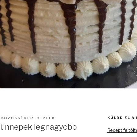
KÜLDD EL A
:
KÖZÖSSÉGI RECEPTEK
z ünnepek legnagyobb
Recept feltöl