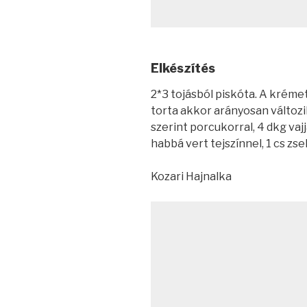
Elkészítés
2*3 tojásból piskóta. A krémet
torta akkor arányosan változ
szerint porcukorral, 4 dkg vaj
habbá vert tejszínnel, 1 cs zsel
Kozari Hajnalka