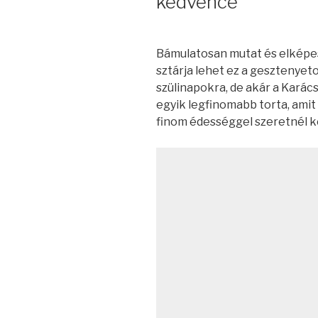
kedvence
Bámulatosan mutat és elképe
sztárja lehet ez a gesztenyeto
szülinapokra, de akár a Karác
egyik legfinomabb torta, amit
finom édességgel szeretnél k