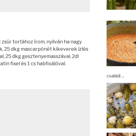
 zsúr tortához írom, nyilván ha nagy
ik, 25 dkg mascarpónét kikeverek ízlés
jal, 25 dkg gesztenyemasszával, 2dl
atin fixel és 1 cs habfixálóval.
családi ...