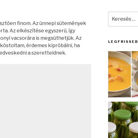
Keresés
a
sztően finom. Az ünnepi sütemények
következő
rta. Az elkészítése egyszerű, így
kifejezésre:
sonyi vacsorára is megsüthetjük. Az
LEGFRISSE
 kóstoltam, érdemes kipróbálni, ha
edveskedni a szeretteidnek.