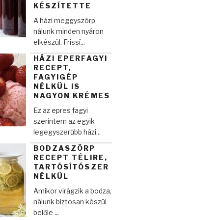
KÉSZÍTETTE
A házi meggyszörp
nálunk minden nyáron
elkészül. Frissí...
HÁZI EPERFAGYI
RECEPT,
FAGYIGÉP
NÉLKÜL IS
NAGYON KRÉMES
Ez az epres fagyi
szerintem az egyik
legegyszerűbb házi...
BODZASZÖRP
RECEPT TÉLIRE,
TARTÓSÍTÓSZER
NÉLKÜL
Amikor virágzik a bodza,
nálunk biztosan készül
belőle ...