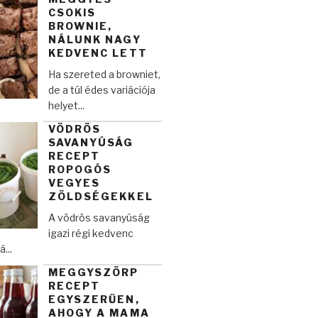
CSOKIS
BROWNIE,
NÁLUNK NAGY
KEDVENC LETT
Ha szereted a browniet,
de a túl édes variációja
helyet...
VÖDRÖS
SAVANYÚSÁG
RECEPT
ROPOGÓS
VEGYES
ZÖLDSÉGEKKEL
A vödrös savanyúság
igazi régi kedvenc
...
MEGGYSZÖRP
RECEPT
EGYSZERŰEN,
AHOGY A MAMA