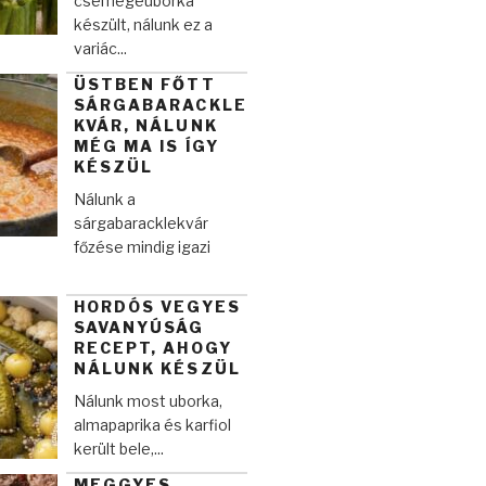
csemegeuborka
készült, nálunk ez a
variác...
ÜSTBEN FŐTT
SÁRGABARACKLE
KVÁR, NÁLUNK
MÉG MA IS ÍGY
KÉSZÜL
Nálunk a
sárgabaracklekvár
főzése mindig igazi
HORDÓS VEGYES
SAVANYÚSÁG
RECEPT, AHOGY
NÁLUNK KÉSZÜL
Nálunk most uborka,
almapaprika és karfiol
került bele,...
MEGGYES