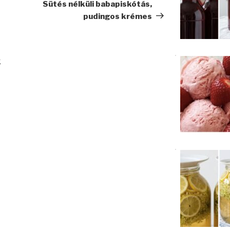
bejegyzés
Sütés nélküli babapiskótás,
pudingos krémes
k