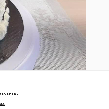
 RECEPTED
tése