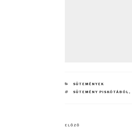
KATEGÓRIÁK
SÜTEMÉNYEK
CÍMKÉK
SÜTEMÉNY PISKÓTÁBÓL
,
Bejegyzés
Korábbi
ELŐZŐ