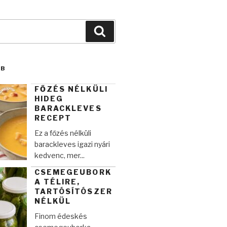
Keresés
BB
FŐZÉS NÉLKÜLI
HIDEG
BARACKLEVES
RECEPT
Ez a főzés nélküli
barackleves igazi nyári
kedvenc, mer...
CSEMEGEUBORK
A TÉLIRE,
TARTÓSÍTÓSZER
NÉLKÜL
Finom édeskés