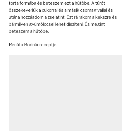
torta formába és beteszem ezt a hűtöbe. A túrót
összekeverjük a cukorral és a másik csomag vajjal és
utána hozzáadom a zselatint. Ezt rá rakom a kekszre és
bármilyen gyümölccsel lehet díszíteni. És megint
beteszem a hűtőbe.
Renáta Bodnár receptje.