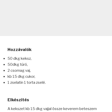
Hozzávalók
50 dkg keksz,
50dkg túró,
2 csomag vaj,
kb 15 dkg cukor,
1 zselatin 1 torta zselé.
Elkészítés
A kekszet kb 15 dkg vajjal össze keverem beteszem