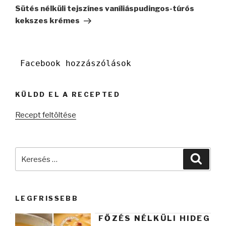
bejegyzés
Sütés nélküli tejszínes vaníliáspudingos-túrós
kekszes krémes
Facebook hozzászólások
KÜLDD EL A RECEPTED
Recept feltöltése
Keresés
Keres
a
következő
kifejezésre:
LEGFRISSEBB
FŐZÉS NÉLKÜLI HIDEG