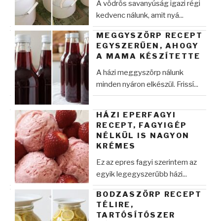
A vödrös savanyúság igazi régi
kedvenc nálunk, amit nyá...
MEGGYSZÖRP RECEPT
EGYSZERŰEN, AHOGY
A MAMA KÉSZÍTETTE
A házi meggyszörp nálunk
minden nyáron elkészül. Frissí...
HÁZI EPERFAGYI
RECEPT, FAGYIGÉP
NÉLKÜL IS NAGYON
KRÉMES
Ez az epres fagyi szerintem az
egyik legegyszerűbb házi...
BODZASZÖRP RECEPT
TÉLIRE,
TARTÓSÍTÓSZER