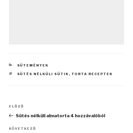
KATEGÓRIÁK
SÜTEMÉNYEK
CÍMKÉK
SÜTÉS NÉLKÜLI SÜTIK
,
TORTA RECEPTEK
Bejegyzés
Korábbi
ELŐZŐ
navigáció
bejegyzés
Sütés nélküli almatorta 4 hozzávalóból
Következő
KÖVETKEZŐ