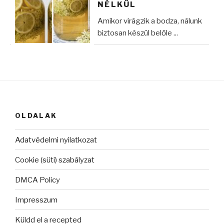
NÉLKÜL
Amikor virágzik a bodza, nálunk
biztosan készül belőle ...
OLDALAK
Adatvédelmi nyilatkozat
Cookie (süti) szabályzat
DMCA Policy
Impresszum
Küldd el a recepted