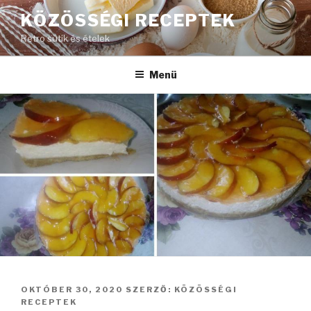
Tartalomhoz
KÖZÖSSÉGI RECEPTEK
Retro sütik és ételek
Menü
BEKÜLDVE:
OKTÓBER 30, 2020
SZERZŐ:
KÖZÖSSÉGI
RECEPTEK