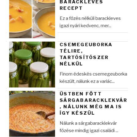
BARACKLEVES
RECEPT
Ez a főzés nélküli barackleves
igazi nyári kedvenc, mer...
CSEMEGEUBORKA
TÉLIRE,
TARTÓSÍTÓSZER
NÉLKÜL
Finom édeskés csemegeuborka
készült, nálunk ez a variác...
ÜSTBEN FŐTT
SÁRGABARACKLEKVÁR
, NÁLUNK MÉG MA IS
ÍGY KÉSZÜL
Nálunk a sárgabaracklekvár
főzése mindig igazi családi ...