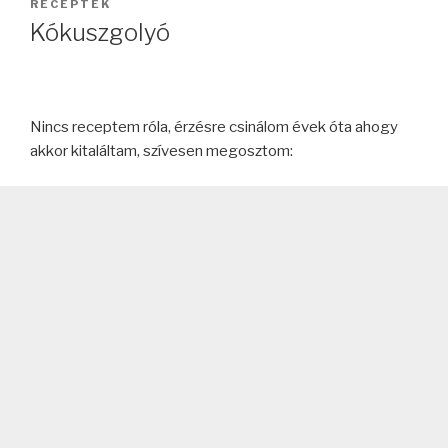
RECEPTEK
Kókuszgolyó
Nincs receptem róla, érzésre csinálom évek óta ahogy
akkor kitaláltam, szívesen megosztom: