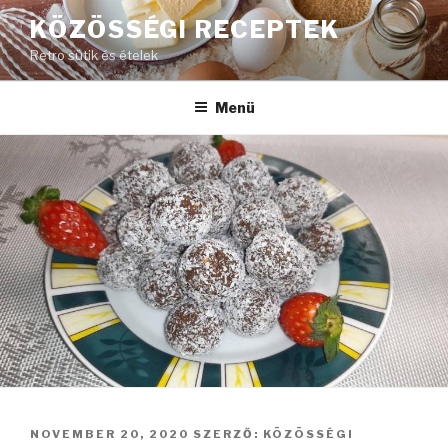
Tartalomhoz
KÖZÖSSÉGI RECEPTEK
Retro sütik és ételek
Menü
BEKÜLDVE:
NOVEMBER 20, 2020
SZERZŐ:
KÖZÖSSÉGI