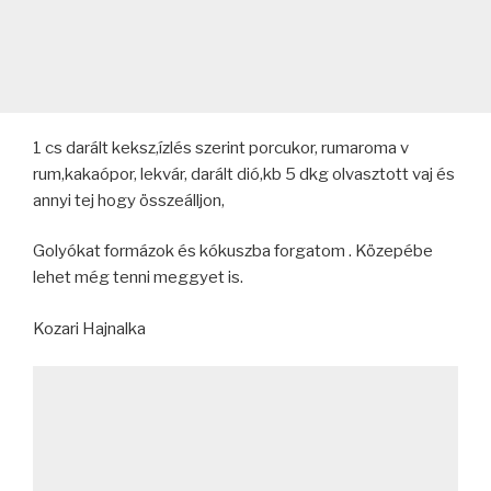
1 cs darált keksz,ízlés szerint porcukor, rumaroma v
rum,kakaópor, lekvár, darált dió,kb 5 dkg olvasztott vaj és
annyi tej hogy összeálljon,
Golyókat formázok és kókuszba forgatom . Közepébe
lehet még tenni meggyet is.
Kozari Hajnalka