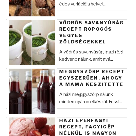
édes variációja helyet...
VÖDRÖS SAVANYÚSÁG
RECEPT ROPOGÓS
VEGYES
ZÖLDSÉGEKKEL
A vödrös savanyúság igazi régi
kedvenc nálunk, amit nyá...
MEGGYSZÖRP RECEPT
EGYSZERŰEN, AHOGY
A MAMA KÉSZÍTETTE
A házi meggyszörp nálunk
minden nyáron elkészül. Frissí...
HÁZI EPERFAGYI
RECEPT, FAGYIGÉP
NÉLKÜL IS NAGYON