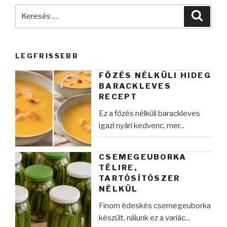
Keresés
Keres
a
következő
kifejezésre:
LEGFRISSEBB
FŐZÉS NÉLKÜLI HIDEG
BARACKLEVES
RECEPT
Ez a főzés nélküli barackleves
igazi nyári kedvenc, mer...
CSEMEGEUBORKA
TÉLIRE,
TARTÓSÍTÓSZER
NÉLKÜL
Finom édeskés csemegeuborka
készült, nálunk ez a variác...