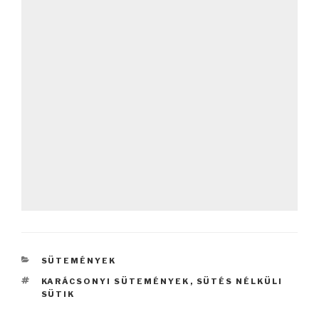
KATEGÓRIÁK
SÜTEMÉNYEK
CÍMKÉK
KARÁCSONYI SÜTEMÉNYEK
,
SÜTÉS NÉLKÜLI
SÜTIK