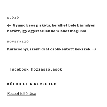
Bejegyzés
Korábbi
ELŐZŐ
navigáció
bejegyzés
Gyümölcsös piskóta, kerülhet bele bármilyen
befőtt, így egyszerűen nem lehet megunni
Következő
KÖVETKEZŐ
bejegyzés
Karácsonyi, szénhidrát csökkentett kekszek
Facebook hozzászólások
KÜLDD EL A RECEPTED
Recept feltöltése